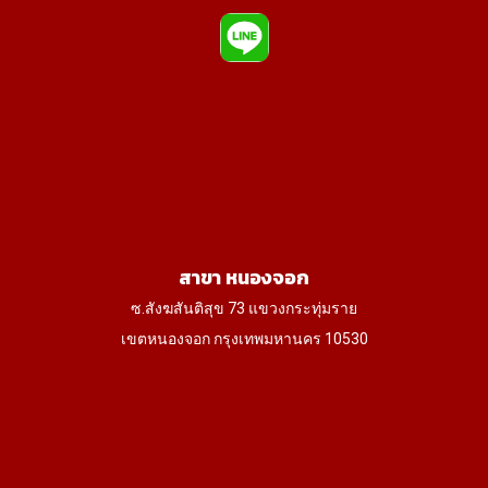
สาขา หนองจอก
ซ.สังฆสันติสุข 73 แขวงกระทุ่มราย
เขตหนองจอก กรุงเทพมหานคร 10530