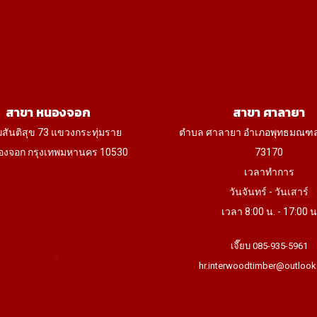
the
the
product
product
page
page
สาขา หนองจอก
สาขา ศาลายา
ฆสันติสุข 73 แขวงกระทุ่มราย
ตำบล ศาลายา อำเภอพุทธมณฑ
งจอก กรุงเทพมหานคร 10530
73170
เวลาทำการ
วันจันทร์ - วันเสาร์
เวลา 8:00 น. - 17:00 น
เจี๊ยบ 085-935-5961
hr.interwoodtimber@outlook