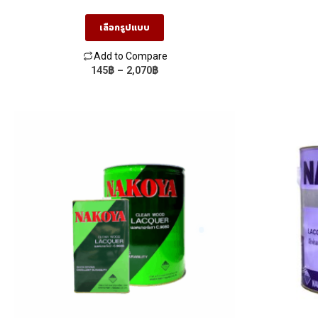
สำหรับงานฝีมือและงานไม้
เลือกรูปแบบ
Add to Compare
Price
145
฿
–
2,070
฿
This
range:
product
145฿
through
has
2,070฿
multiple
variants.
The
options
may
be
chosen
on
the
product