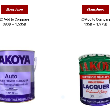
นาโกย่า ซิลเลอร์
สำหรับเคลือบพื้นผิว ทนทาน 
ขีดข่วน
เลือกรูปแบบ
เลือกรูปแบบ
Add to Compare
Add to Compar
Price
P
380
฿
–
1,535
฿
135
฿
–
1,975
฿
This
This
range:
r
product
product
380฿
1
through
t
has
has
1,535฿
1
multiple
multiple
variants.
variants.
The
The
options
options
may
may
be
be
chosen
chosen
on
on
the
the
product
product