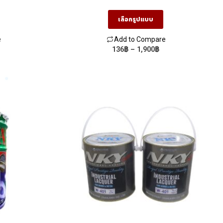
และป้องกันการ
เร็ว ยึดเกาะดี ฟิล์มสีเรียบเนียน
เลือกรูปแบบ
e
Add to Compare
rice
Price
136
฿
–
1,900
฿
This
ange:
range:
product
35฿
136฿
hrough
through
has
,975฿
1,900฿
multiple
variants.
The
options
may
be
chosen
on
the
product