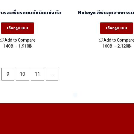
page
page
นรองพื้นรถยนต์ชนิดแห้งเร็ว
Nakoya สีพ่นอุตสาหกรรม 0.800L
3.2L. /16L.
เลือกรูปแบบ
เลือกรูปแบบ
Add to Compare
Add to Compar
Price
P
140
฿
–
1,910
฿
160
฿
–
2,120
฿
This
This
range:
r
product
product
140฿
1
through
t
has
has
1,910฿
2
multiple
multiple
9
10
11
→
variants.
variants.
The
The
options
options
may
may
be
be
chosen
chosen
on
on