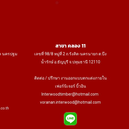
the
product
page
สาขา คลอง 11
ล นครปฐม
เลขที่ 98/8 หมู่ที่ 2 ถ.รังสิต-นครนายก ต.บึง
น้ำรักษ์ อ.ธัญบุรี จ.ปทุมธานี 12110
ติดต่อ / ปรึกษา งานออกแบบตกแต่งภายใน
เฟอร์นิเจอร์ บิ้วอิน
Interwoodtimber@hotmail.com
voranan.interwood@hotmail.com
.co.th