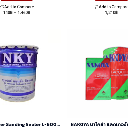
Add to Compare
Add to Compar
Price
140
฿
–
1,460
฿
1,210
฿
This
range:
product
140฿
through
has
1,460฿
multiple
variants.
The
options
may
be
chosen
on
the
product
page
er Sanding Sealer L-6000
NAKOYA นาโกย่า แลคเกอร์ด้าน 