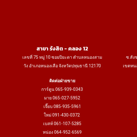
the
product
page
สาขา รังสิต - คลอง 12
เลขที่ 75 หมู่ 10 ซอยปิยะดา ตำบลหนองสาม
ซ.สัง
วัง อำเภอหนองเสือ จังหวัดปทุมธานี 12170
เขตหนอ
ติดต่อฝ่ายขาย
การ์ตูน 065-939-0343
มาย 065-027-5952
เจี๊ยบ 085-935-5961
ใหม่ 091-430-0372
เบสท์ 061-107-5285
หน่อง 064-952-6569