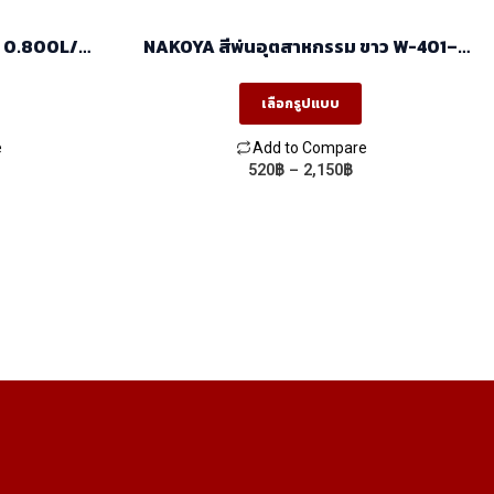
page
/
NAKOYA สีพ่นอุตสาหกรรม ขาว W-401–
3.6L
เลือกรูปแบบ
e
Add to Compare
rice
Price
520
฿
–
2,150
฿
This
ange:
range:
product
60฿
520฿
hrough
through
has
,120฿
2,150฿
multiple
variants.
The
options
may
be
chosen
on