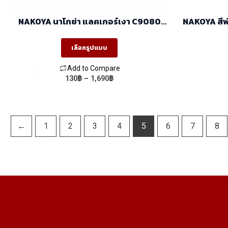
page
NAKOYA นาโกย่า แลคเกอร์เงา C9080
NAKOYA สีพ่
สำหรับงานพ่นหลากหลายประเภท
เลือกรูปแบบ
Add to Compare
Price
130
฿
–
1,690
฿
This
range:
product
130฿
through
has
1,690฿
multiple
←
1
2
3
4
5
6
7
8
variants.
The
options
may
be
chosen
on