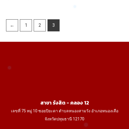
range:
range:
product
product
6,300฿
730฿
through
through
has
has
14,850฿
800฿
multiple
multiple
←
1
2
3
variants.
variants.
The
The
options
options
may
may
be
be
chosen
chosen
on
on
the
the
product
product
สาขา รังสิต - คลอง 12
page
page
เลขที่ 75 หมู่ 10 ซอยปิยะดา ตำบลหนองสามวัง อำเภอหนองเสือ
จังหวัดปทุมธานี 12170