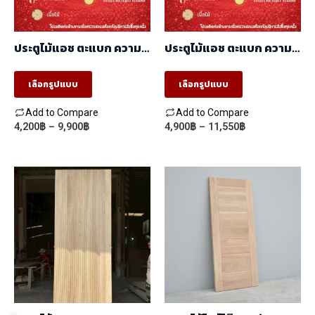
be
be
chosen
chosen
ประตูไม้แอช ตะแบก ความ
ประตูไม้แอช ตะแบก ความ
on
on
หนาผิว 3mm ลายเฉียง/
หนาผิว 5mm CNC ร่องลึก
เฉียงวี/chevron/AB-02
2.5mm
the
the
เลือกรูปแบบ
เลือกรูปแบบ
product
product
Add to Compare
Add to Compare
page
page
Price
Price
4,200
฿
–
9,900
฿
4,900
฿
–
11,550
฿
This
This
range:
range:
product
product
4,200฿
4,900฿
through
through
has
has
9,900฿
11,550฿
multiple
multiple
variants.
variants.
The
The
options
options
may
may
be
be
chosen
chosen