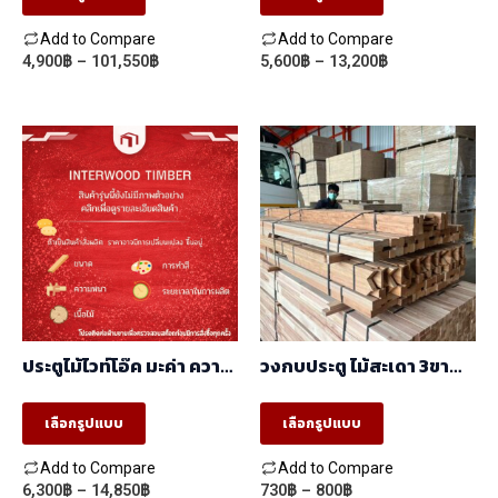
product
product
Add to Compare
Add to Compare
page
page
Price
Price
4,900
฿
–
101,550
฿
5,600
฿
–
13,200
฿
This
This
range:
range:
product
product
4,900฿
5,600฿
through
through
has
has
101,550฿
13,200฿
multiple
multiple
variants.
variants.
The
The
options
options
may
may
be
be
chosen
chosen
ประตูไม้ไวท์โอ๊ค มะค่า ความ
วงกบประตู ไม้สะเดา 3ขา
on
on
หนาผิว 9mm CNC ร่องลึก
(40mmx90mm)
6mm
the
the
เลือกรูปแบบ
เลือกรูปแบบ
product
product
Add to Compare
Add to Compare
page
page
Price
Price
6,300
฿
–
14,850
฿
730
฿
–
800
฿
This
This