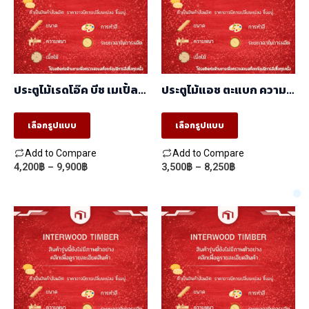
ประตูไม้เรดโอ๊ค บีช เมเปิ้ล
ประตูไม้แอช ตะแบก ความ
สักสวนป่า ความหนาผิว
หนาผิว 3mm ลายนอน/
9mm CNC ร่องลึก 6mm
ตั้ง/portland
เลือกรูปแบบ
เลือกรูปแบบ
Add to Compare
Add to Compare
Price
Price
4,200
฿
–
9,900
฿
3,500
฿
–
8,250
฿
This
This
range:
range:
product
product
4,200฿
3,500฿
through
through
has
has
9,900฿
8,250฿
multiple
multiple
variants.
variants.
The
The
options
options
may
may