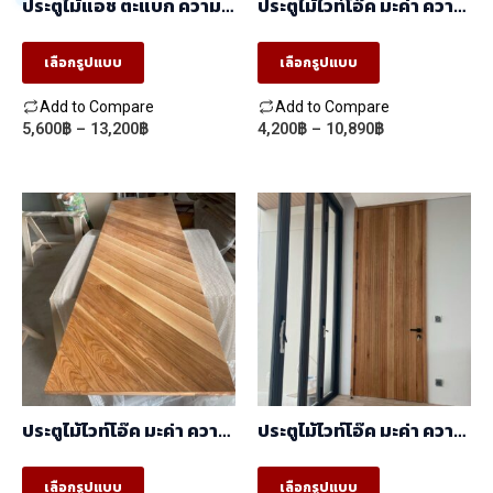
ประตูไม้แอช ตะแบก ความ
ประตูไม้ไวท์โอ๊ค มะค่า ความ
on
on
หนาผิว 9mm CNC ร่องลึก
หนาผิว 3mm ลายนอน/
6mm
ตั้ง/portland
the
the
เลือกรูปแบบ
เลือกรูปแบบ
product
product
Add to Compare
Add to Compare
page
page
Price
Price
5,600
฿
–
13,200
฿
4,200
฿
–
10,890
฿
This
This
range:
range:
product
product
5,600฿
4,200฿
through
through
has
has
13,200฿
10,890฿
multiple
multiple
variants.
variants.
The
The
options
options
may
may
be
be
chosen
chosen
ประตูไม้ไวท์โอ๊ค มะค่า ความ
ประตูไม้ไวท์โอ๊ค มะค่า ความ
on
on
หนาผิว 3mm ลายเฉียง/
หนาผิว 5mm CNC ร่องลึก
เฉียงวี/chevron/AB-02
2.5mm
the
the
เลือกรูปแบบ
เลือกรูปแบบ