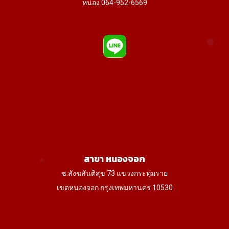
หน่อง 064-952-6569
สาขา หนองจอก
ซ.สังฆสันติสุข 73 แขวงกระทุ่มราย
เขตหนองจอก กรุงเทพมหานคร 10530