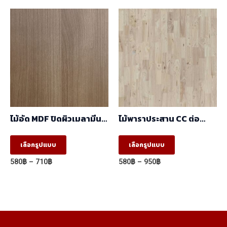
ไม้อัด MDF ปิดผิวเมลามีน
ไม้พาราประสาน CC ต่อ
ลายCappucino 5005-
ฟันปลา (FJ) (1.22m X
12/2050-14 ผิวเสี้ยน สี
2.44m)
This
This
เลือกรูปแบบ
เลือกรูปแบบ
ลายไม้ 2 หน้า (1.22×2.44)
product
product
Price
Price
580
฿
–
710
฿
580
฿
–
950
฿
has
has
range:
range:
580฿
580฿
multiple
multiple
through
through
variants.
variants.
710฿
950฿
The
The
options
options