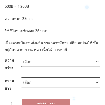
Price
500
฿
–
1,200
฿
range:
ความหนา 28mm
500฿
through
****ปิดขอบข้างละ 25 บาท
1,200฿
เนื่องจากเป็นงานสั่งผลิต ราคาอาจมีการเปลี่ยนแปลงได้ ขึ้น
อยู่กับขนาด ความหนา เนื้อไม้ การทำสี
ความ
กว้าง
ความ
ยาว
จำนวน
หยิบใส่ตะกร้า