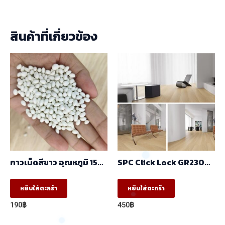
สินค้าที่เกี่ยวข้อง
กาวเม็ดสีขาว อุณหภูมิ 150
SPC Click Lock GR23002
℃ -180 ℃
230x1530x6mm.
หยิบใส่ตะกร้า
หยิบใส่ตะกร้า
190
฿
450
฿