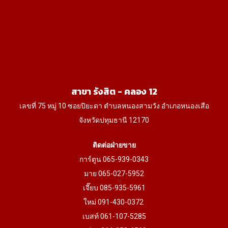
may
may
be
be
chosen
chosen
on
on
the
the
product
product
สาขา รังสิต - คลอง 12
page
page
เลขที่ 75 หมู่ 10 ซอยปิยะดา ตำบลหนองสามวัง อำเภอหนองเสือ
จังหวัดปทุมธานี 12170
ติดต่อฝ่ายขาย
การ์ตูน 065-939-0343
มาย 065-027-5952
เจี๊ยบ 085-935-5961
ใหม่ 091-430-0372
เบสท์ 061-107-5285