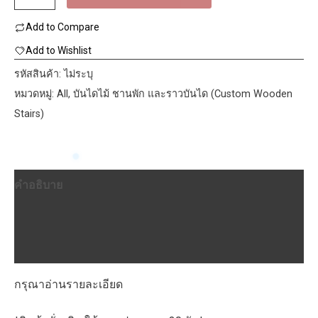
บันได
Add to Compare
ปิด
ผิว
Add to Wishlist
ไม้
รหัสสินค้า:
ไม่ระบุ
แอช
หมวดหมู่:
All
,
บันไดไม้ ชานพัก และราวบันได (Custom Wooden
Ash
Stairs)
Engineered
ชิ้น
คำอธิบาย
ข้อมูลเพิ่มเติม
บทวิจารณ์ (0)
กรุณาอ่านรายละเอียด