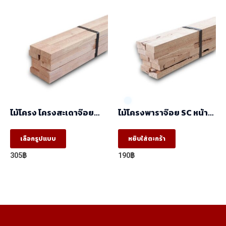
ไม้โครง โครงสะเดาจ๊อย
ไม้โครงพาราจ๊อย SC หน้า
(17x41x2.50) ราคา/
แคบ (17x35x2.44) ราคา/
มัด(มัด10ท่อน)
มัด(มัด10ท่อน)
This
เลือกรูปแบบ
หยิบใส่ตะกร้า
product
305
฿
190
฿
has
multiple
variants.
The
options