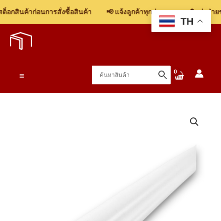
ผนัง
อกสินค้าก่อนการสั่งซื้อสินค้า
📢 แจ้งลูกค้าทุกท่าน: รบกวนติดต่อฝ่ายขา
พลาสวูด
TH
Skip
(PS)
to
LK2312
content
12mmx23mmx2.40m
ชิ้น
Main
Menu