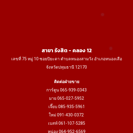
may
be
chosen
on
the
product
สาขา รังสิต - คลอง 12
page
เลขที่ 75 หมู่ 10 ซอยปิยะดา ตำบลหนองสามวัง อำเภอหนองเสือ
จังหวัดปทุมธานี 12170
ติดต่อฝ่ายขาย
การ์ตูน 065-939-0343
มาย 065-027-5952
เจี๊ยบ 085-935-5961
ใหม่ 091-430-0372
เบสท์ 061-107-5285
หน่อง 064-952-6569