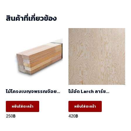
สินค้าที่เกี่ยวข้อง
ไม้โครงเบญจพรรณจ๊อย
ไม้อัด Larch ลาร์ช
(17 X 41 X 2.44) ราคา/
(1.22mx2.44m)
มัด(มัด10ท่อน)
หยิบใส่ตะกร้า
หยิบใส่ตะกร้า
250
฿
420
฿