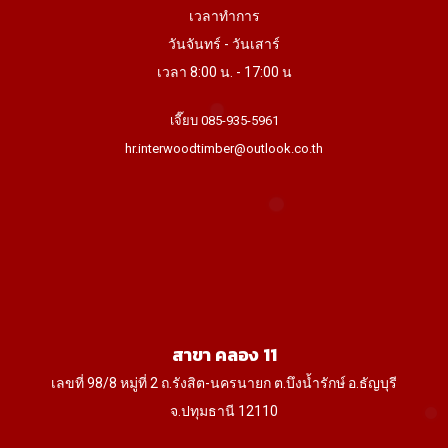
เวลาทำการ
วันจันทร์ - วันเสาร์
เวลา 8:00 น. - 17:00 น
เจี๊ยบ 085-935-5961
hr.interwoodtimber@outlook.co.th
สาขา คลอง 11
เลขที่ 98/8 หมู่ที่ 2 ถ.รังสิต-นครนายก ต.บึงน้ำรักษ์ อ.ธัญบุรี
จ.ปทุมธานี 12110