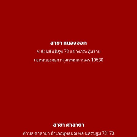
สาขา หนองจอก
ซ.สังฆสันติสุข 73 แขวงกระทุ่มราย
เขตหนองจอก กรุงเทพมหานคร 10530
สาขา ศาลายา
ตำบล ศาลายา อำเภอพุทธมณฑล นครปฐม 73170