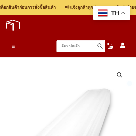
ฝ้า
อกสินค้าก่อนการสั่งซื้อสินค้า
📢 แจ้งลูกค้าทุกท่าน: รบกวนติดต่อฝ่ายขา
พลาสวูด
TH
Skip
(PS)
to
CE3005-
content
1
17mmx100mmx2.40m
Main
ชิ้น
Menu