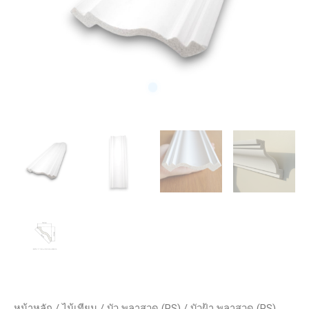
หน้าหลัก
/
ไม้เทียม
/
บัว พลาสวูด (PS)
/ บัวฝ้า พลาสวูด (PS)