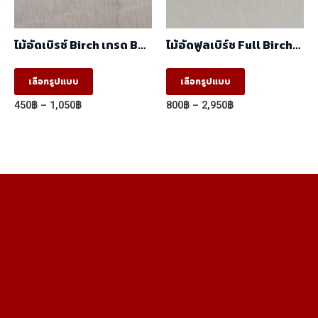
on
on
the
the
ไม้อัดเบิรช์ Birch เกรด BC
ไม้อัดฟูลเบิร์ช Full Birch
product
product
(1.22mx2.44m)
เกรด AA (1.22×2.44)
This
This
page
page
เลือกรูปแบบ
เลือกรูปแบบ
product
product
Price
Price
450
฿
–
1,050
฿
800
฿
–
2,950
฿
has
has
range:
range:
450฿
800฿
multiple
multiple
through
through
variants.
variants.
1,050฿
2,950฿
The
The
options
options
may
may
be
be
chosen
chosen
on
on
the
the
product
product