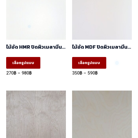
ไม้อัด HMR ปิดผิวเมลามีน
ไม้อัด MDF ปิดผิวเมลามีน
ขาว 1หน้า (1.22mx2.44m)
ขาว ผิวส้ม 2 หน้า
(1.22mx2.44m)
This
This
เลือกรูปแบบ
เลือกรูปแบบ
product
product
Price
Price
270
฿
–
980
฿
350
฿
–
590
฿
has
has
range:
range:
270฿
350฿
multiple
multiple
through
through
variants.
variants.
980฿
590฿
The
The
options
options
may
may
be
be
chosen
chosen