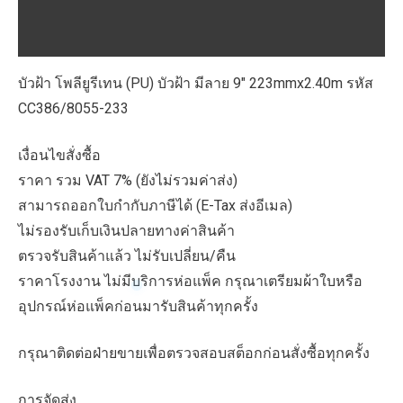
ฝ้า
บทวิจารณ์ (0)
มี
ลาย
บัวฝ้า โพลียูรีเทน (PU) บัวฝ้า มีลาย 9″ 223mmx2.40m รหัส
9"
CC386/8055-233
223mmx2.40m
รหัส
เงื่อนไขสั่งซื้อ
CC386/8055-
ราคา รวม VAT 7% (ยังไม่รวมค่าส่ง)
233
สามารถออกใบกำกับภาษีได้ (E-Tax ส่งอีเมล)
ชิ้น
ไม่รองรับเก็บเงินปลายทางค่าสินค้า
ตรวจรับสินค้าแล้ว ไม่รับเปลี่ยน/คืน
ราคาโรงงาน ไม่มีบริการห่อแพ็ค กรุณาเตรียมผ้าใบหรือ
อุปกรณ์ห่อแพ็คก่อนมารับสินค้าทุกครั้ง
กรุณาติดต่อฝ่ายขายเพื่อตรวจสอบสต็อกก่อนสั่งซื้อทุกครั้ง
การจัดส่ง