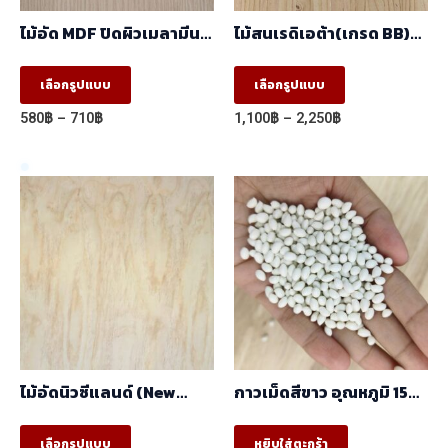
ไม้อัด MDF ปิดผิวเมลามีน
ไม้สนเรดิเอต้า(เกรด BB)
ลายBrown Oak
มีตา (1.22mx2.44m)
5001/2020-14 ผิวเสี้ยน สี
This
This
เลือกรูปแบบ
เลือกรูปแบบ
ลายไม้ 2 หน้า
product
product
(1.22mx2.44m)
Price
Price
580
฿
–
710
฿
1,100
฿
–
2,250
฿
has
has
range:
range:
580฿
1,100฿
multiple
multiple
through
through
variants.
variants.
710฿
2,250฿
The
The
options
options
may
may
be
be
chosen
chosen
on
on
the
the
ไม้อัดนิวซีแลนด์ (New
กาวเม็ดสีขาว อุณหภูมิ 150
product
product
Zealand) (1.22mx2.44m)
℃ -180 ℃
This
page
page
เลือกรูปแบบ
หยิบใส่ตะกร้า