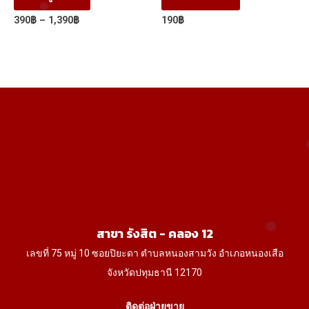
product
Price
390
฿
–
1,390
฿
190
฿
has
range:
390฿
multiple
through
variants.
1,390฿
The
options
may
be
chosen
on
the
product
สาขา รังสิต - คลอง 12
page
เลขที่ 75 หมู่ 10 ซอยปิยะดา ตำบลหนองสามวัง อำเภอหนองเสือ
จังหวัดปทุมธานี 12170
ติดต่อฝ่ายขาย