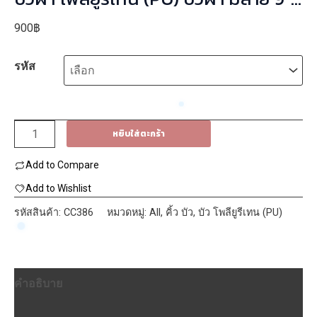
223mmx2.40m รหัส CC386/8055-
900
฿
233
รหัส
จำนวน
หยิบใส่ตะกร้า
บัว
Add to Compare
ฝ้า
โพ
Add to Wishlist
ลี
รหัสสินค้า:
CC386
หมวดหมู่:
All
,
คิ้ว บัว
,
บัว โพลียูรีเทน (PU)
ยู
รี
เทน
คำอธิบาย
(PU)
บัว
ข้อมูลเพิ่มเติม