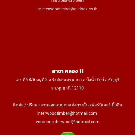
เจี๊ยบ 085-935-5961
hr.interwoodtimber@outlook.co.th
สาขา คลอง 11
เลขที่ 98/8 หมู่ที่ 2 ถ.รังสิต-นครนายก ต.บึงน้ำรักษ์ อ.ธัญบุรี
จ.ปทุมธานี 12110
ติดต่อ / ปรึกษา งานออกแบบตกแต่งภายใน เฟอร์นิเจอร์ บิ้วอิน
Interwoodtimber@hotmail.com
voranan.interwood@hotmail.com