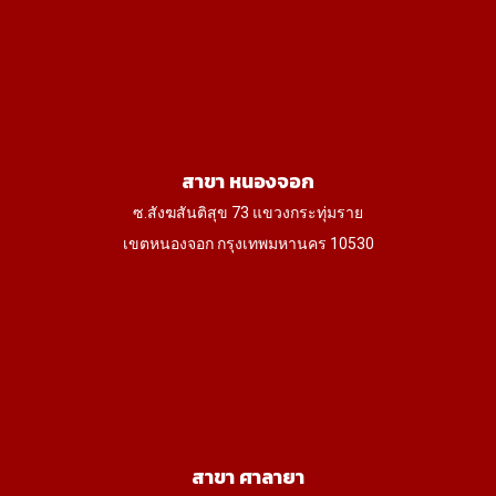
สาขา หนองจอก
ซ.สังฆสันติสุข 73 แขวงกระทุ่มราย
เขตหนองจอก กรุงเทพมหานคร 10530
สาขา ศาลายา