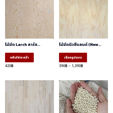
ไม้อัด Larch ลาร์ช
ไม้อัดนิวซีแลนด์ (New
(1.22mx2.44m)
Zealand) (1.22mx2.44m)
This
หยิบใส่ตะกร้า
เลือกรูปแบบ
product
Price
420
฿
390
฿
–
1,390
฿
has
range:
390฿
multiple
through
variants.
1,390฿
The
options
may
be