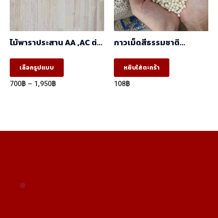
chosen
on
the
ไม้พาราประสาน AA ,AC ต่อ
กาวเม็ดสีธรรมชาติ
product
ฟันปลา(FJ) (1.22m X
อุณหภูมิ 150 ℃ -180 ℃
2.44m)
This
page
เลือกรูปแบบ
หยิบใส่ตะกร้า
product
Price
700
฿
–
1,950
฿
108
฿
has
range:
700฿
multiple
through
variants.
1,950฿
The
options
may
be
chosen
on
the