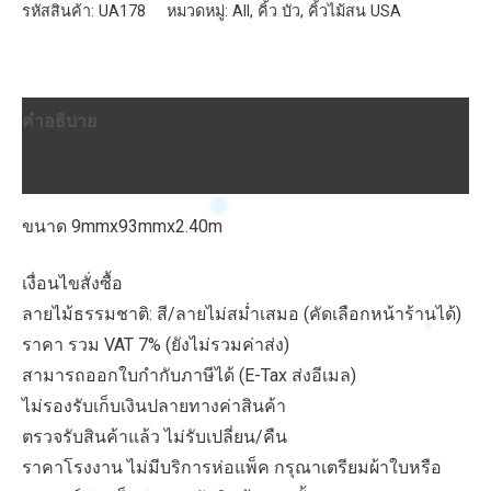
รหัสสินค้า:
UA178
หมวดหมู่:
All
,
คิ้ว บัว
,
คิ้วไม้สน USA
คำอธิบาย
บทวิจารณ์ (0)
ขนาด 9mmx93mmx2.40m
เงื่อนไขสั่งซื้อ
ลายไม้ธรรมชาติ: สี/ลายไม่สม่ำเสมอ (คัดเลือกหน้าร้านได้)
ราคา รวม VAT 7% (ยังไม่รวมค่าส่ง)
สามารถออกใบกำกับภาษีได้ (E-Tax ส่งอีเมล)
ไม่รองรับเก็บเงินปลายทางค่าสินค้า
ตรวจรับสินค้าแล้ว ไม่รับเปลี่ยน/คืน
ราคาโรงงาน ไม่มีบริการห่อแพ็ค กรุณาเตรียมผ้าใบหรือ