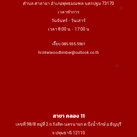
ตำบล ศาลายา อำเภอพุทธมณฑล นครปฐม 73170
เวลาทำการ
วันจันทร์ - วันเสาร์
เวลา 8:00 น. - 17:00 น
เจี๊ยบ 085-935-5961
hr.interwoodtimber@outlook.co.th
สาขา คลอง 11
เลขที่ 98/8 หมู่ที่ 2 ถ.รังสิต-นครนายก ต.บึงน้ำรักษ์ อ.ธัญบุรี
จ.ปทุมธานี 12110