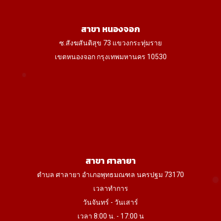
สาขา หนองจอก
ซ.สังฆสันติสุข 73 แขวงกระทุ่มราย
เขตหนองจอก กรุงเทพมหานคร 10530
สาขา ศาลายา
ตำบล ศาลายา อำเภอพุทธมณฑล นครปฐม 73170
เวลาทำการ
วันจันทร์ - วันเสาร์
เวลา 8:00 น. - 17:00 น