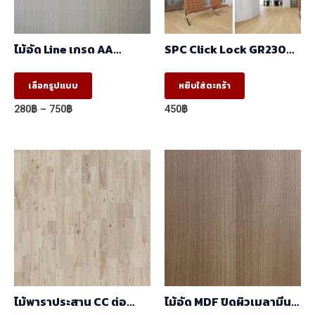
ไม้อัด Line เกรด AA
SPC Click Lock GR23002
(1.22mx2.44m)
230x1530x6mm.
This
เลือกรูปแบบ
หยิบใส่ตะกร้า
product
Price
280
฿
–
750
฿
450
฿
has
range:
280฿
multiple
through
variants.
750฿
The
options
may
be
chosen
on
the
ไม้พาราประสาน CC ต่อ
ไม้อัด MDF ปิดผิวเมลามีน
product