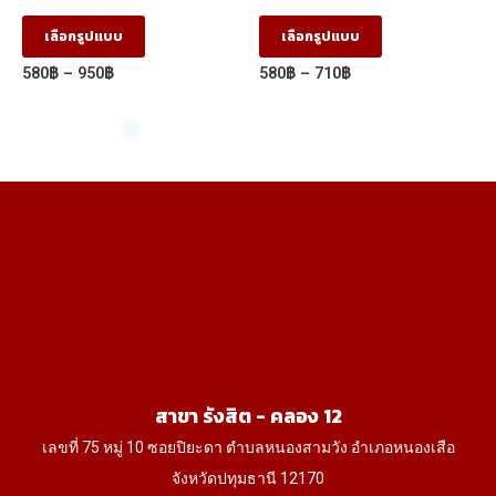
ฟันปลา (FJ) (1.22m X
ลายCappucino 5005-
2.44m)
12/2050-14 ผิวเสี้ยน สี
This
This
page
เลือกรูปแบบ
เลือกรูปแบบ
ลายไม้ 2 หน้า (1.22×2.44)
product
product
Price
Price
580
฿
–
950
฿
580
฿
–
710
฿
has
has
range:
range:
580฿
580฿
multiple
multiple
through
through
variants.
variants.
950฿
710฿
The
The
options
options
may
may
be
be
chosen
chosen
on
on
the
the
product
product
สาขา รังสิต - คลอง 12
page
page
เลขที่ 75 หมู่ 10 ซอยปิยะดา ตำบลหนองสามวัง อำเภอหนองเสือ
จังหวัดปทุมธานี 12170