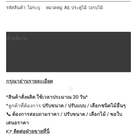
โลว
รหัสสินค้า:
ไม่ระบุ
หมวดหมู่:
All
,
ประตูไม้ วงกบไม้
เนีย
ทำสี
ความ
คำอธิบาย
หนา
9mm
ข้อมูลเพิ่มเติม
cnc
บทวิจารณ์ (0)
ร่อง
ลึก
กรุณาอ่านรายละเอียด
6mm
ชิ้น
*สินค้าสั่งผลิต ใช้เวลาประมาณ 30 วัน*
*ลูกค้าที่ต้องการ
ปรับขนาด / ปรับแบบ / เลือกชนิดไม้อื่นๆ
📞 ต้องการสอบถามราคา / ปรับขนาด / เลือกไม้ / ขอใบ
เสนอราคา
👉
ติดต่อฝ่ายขายที่นี่