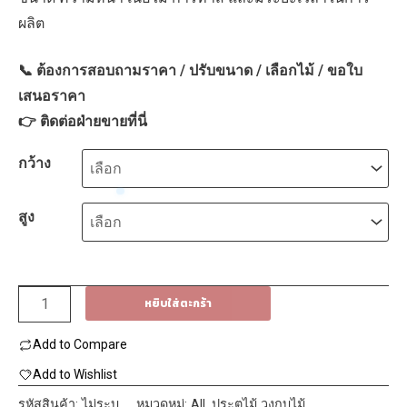
5,940฿
ผลิต
📞 ต้องการสอบถามราคา / ปรับขนาด / เลือกไม้ / ขอใบ
เสนอราคา
👉
ติดต่อฝ่ายขายที่นี่
กว้าง
สูง
จำนวน
หยิบใส่ตะกร้า
ประตู
Add to Compare
ไม้
ยางพารา
Add to Wishlist
2,3,4
รหัสสินค้า:
ไม่ระบุ
หมวดหมู่:
All
,
ประตูไม้ วงกบไม้