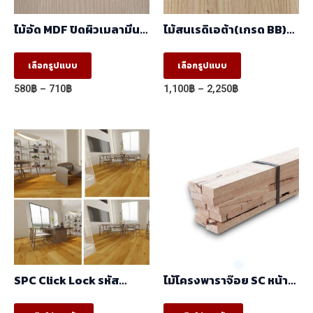
ไม้อัด MDF ปิดผิวเมลามีน
ไม้สนเรดิเอต้า(เกรด BB)
ลายBrown Oak
มีตา (1.22mx2.44m)
5001/2020-14 ผิวเสี้ยน สี
This
This
เลือกรูปแบบ
เลือกรูปแบบ
ลายไม้ 2 หน้า
product
product
(1.22mx2.44m)
Price
Price
580
฿
–
710
฿
1,100
฿
–
2,250
฿
has
has
range:
range:
580฿
1,100฿
multiple
multiple
through
through
variants.
variants.
710฿
2,250฿
The
The
options
options
may
may
be
be
chosen
chosen
on
on
the
the
SPC Click Lock รหัส
ไม้โครงพาราจ๊อย SC หน้า
product
product
GR23003
แคบ (17x35x2.44) ราคา/
230x1530x6mm.
มัด(มัด10ท่อน)
page
page