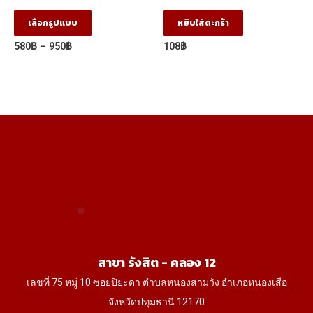
ฟันปลา (FJ) (1.22m X
อุณหภูมิ 150 ℃ -180 ℃
2.44m)
This
page
page
เลือกรูปแบบ
หยิบใส่ตะกร้า
product
Price
580
฿
–
950
฿
108
฿
has
range:
580฿
multiple
through
variants.
950฿
The
options
may
be
chosen
on
the
product
สาขา รังสิต - คลอง 12
page
เลขที่ 75 หมู่ 10 ซอยปิยะดา ตำบลหนองสามวัง อำเภอหนองเสือ
จังหวัดปทุมธานี 12170