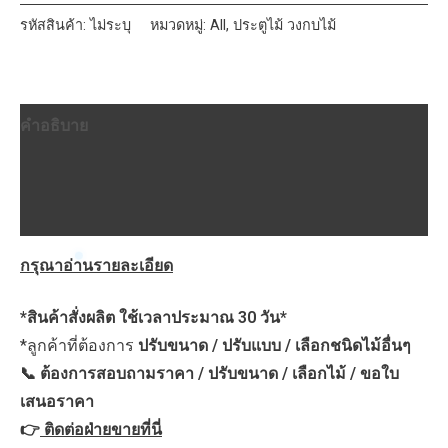
ลนัท
รหัสสินค้า:
ไม่ระบุ
หมวดหมู่:
All
,
ประตูไม้ วงกบไม้
ความ
หนา
ผิว
คำอธิบาย
3mm
ลาย
ข้อมูลเพิ่มเติม
นอน/
บทวิจารณ์ (0)
ตั้ง/portland
ชิ้น
กรุณาอ่านรายละเอียด
*สินค้าสั่งผลิต ใช้เวลาประมาณ 30 วัน*
*ลูกค้าที่ต้องการ
ปรับขนาด / ปรับแบบ / เลือกชนิดไม้อื่นๆ
📞 ต้องการสอบถามราคา / ปรับขนาด / เลือกไม้ / ขอใบ
เสนอราคา
👉
ติดต่อฝ่ายขายที่นี่