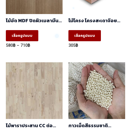
ไม้อัด MDF ปิดผิวเมลามีน
ไม้โครง โครงสะเดาจ๊อย
ลายCappucino 5005-
(17x41x2.50) ราคา/
12/2050-14 ผิวเสี้ยน สี
มัด(มัด10ท่อน)
This
This
เลือกรูปแบบ
เลือกรูปแบบ
ลายไม้ 2 หน้า (1.22×2.44)
product
product
Price
580
฿
–
710
฿
305
฿
has
has
range:
580฿
multiple
multiple
through
variants.
variants.
710฿
The
The
options
options
may
may
be
be
chosen
chosen
on
on
the
the
ไม้พาราประสาน CC ต่อ
กาวเม็ดสีธรรมชาติ
product
product