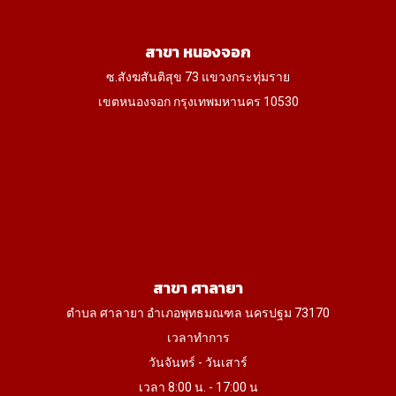
สาขา หนองจอก
ซ.สังฆสันติสุข 73 แขวงกระทุ่มราย
เขตหนองจอก กรุงเทพมหานคร 10530
สาขา ศาลายา
ตำบล ศาลายา อำเภอพุทธมณฑล นครปฐม 73170
เวลาทำการ
วันจันทร์ - วันเสาร์
เวลา 8:00 น. - 17:00 น