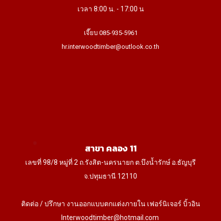
เวลา 8:00 น. - 17:00 น
เจี๊ยบ 085-935-5961
hr.interwoodtimber@outlook.co.th
สาขา คลอง 11
เลขที่ 98/8 หมู่ที่ 2 ถ.รังสิต-นครนายก ต.บึงน้ำรักษ์ อ.ธัญบุรี
จ.ปทุมธานี 12110
ติดต่อ / ปรึกษา งานออกแบบตกแต่งภายใน เฟอร์นิเจอร์ บิ้วอิน
Interwoodtimber@hotmail.com