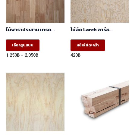
ไม้พาราประสาน เกรด
ไม้อัด Larch ลาร์ช
AA,AC ต่อตรง (ฺBJ) (1.22m
(1.22mx2.44m)
X 2.44m)
This
เลือกรูปแบบ
หยิบใส่ตะกร้า
product
Price
1,250
฿
–
2,050
฿
420
฿
has
range:
1,250฿
multiple
through
variants.
2,050฿
The
options
may
be
chosen
on
the