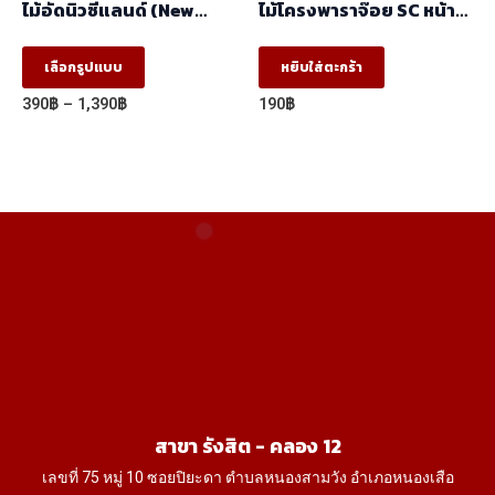
ไม้อัดนิวซีแลนด์ (New
ไม้โครงพาราจ๊อย SC หน้า
product
Zealand) (1.22mx2.44m)
แคบ (17x35x2.44) ราคา/
มัด(มัด10ท่อน)
This
page
เลือกรูปแบบ
หยิบใส่ตะกร้า
product
Price
390
฿
–
1,390
฿
190
฿
has
range:
390฿
multiple
through
variants.
1,390฿
The
options
may
be
chosen
on
the
product
สาขา รังสิต - คลอง 12
page
เลขที่ 75 หมู่ 10 ซอยปิยะดา ตำบลหนองสามวัง อำเภอหนองเสือ