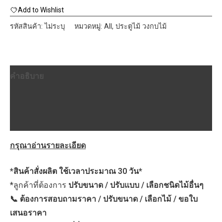
สน
Add to Wishlist
เม
รหัสสินค้า:
ไม่ระบุ
หมวดหมู่:
All
,
ประตูไม้ วงกบไม้
กา
ไม่มี
ตา
คำอธิบาย
ความ
หนา
ข้อมูลเพิ่มเติม
ผิว
บทวิจารณ์ (0)
3mm
ลาย
กรุณาอ่านรายละเอียด
นอน/
ตั้ง/portland
*สินค้าสั่งผลิต ใช้เวลาประมาณ 30 วัน*
ชิ้น
*ลูกค้าที่ต้องการ
ปรับขนาด / ปรับแบบ / เลือกชนิดไม้อื่นๆ
📞 ต้องการสอบถามราคา / ปรับขนาด / เลือกไม้ / ขอใบ
เสนอราคา