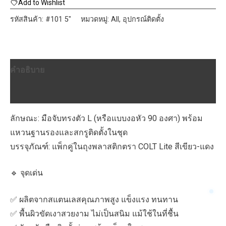
COLT
Add to Wishlist
LITE
รหัสสินค้า:
#101 5"
หมวดหมู่:
All
,
อุปกรณ์ติดตั้ง
#101
5"x11mm
SS
คำอธิบาย
ชิ้น
บทวิจารณ์ (0)
ลักษณะ: มือจับทรงตัว L (หรือแบบงอหัว 90 องศา) พร้อม
แหวนฐานรองและสกรูติดตั้งในชุด
บรรจุภัณฑ์: แพ็กคู่ในถุงพลาสติกตรา COLT Lite สีเขียว-แดง
🔹 จุดเด่น
✅ ผลิตจากสแตนเลสคุณภาพสูง แข็งแรง ทนทาน
✅ พื้นผิวขัดเงาสวยงาม ไม่เป็นสนิม แม้ใช้ในที่ชื้น