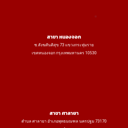
สาขา หนองจอก
ซ.สังฆสันติสุข 73 แขวงกระทุ่มราย
เขตหนองจอก กรุงเทพมหานคร 10530
สาขา ศาลายา
ตำบล ศาลายา อำเภอพุทธมณฑล นครปฐม 73170