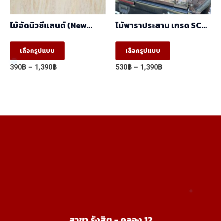
on
on
the
the
ไม้อัดนิวซีแลนด์ (New
ไม้พาราประสาน เกรด SC
product
product
Zealand) (1.22mx2.44m)
ต่อฟันปลา (FJ) (1.22m X
2.44m)
This
This
page
page
เลือกรูปแบบ
เลือกรูปแบบ
product
product
Price
Price
390
฿
–
1,390
฿
530
฿
–
1,390
฿
has
has
range:
range:
390฿
530฿
multiple
multiple
through
through
variants.
variants.
1,390฿
1,390฿
The
The
options
options
may
may
be
be
chosen
chosen
on
on
the
the
product
product
สาขา รังสิต - คลอง 12