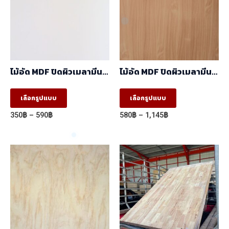
ไม้อัด MDF ปิดผิวเมลามีน
ไม้อัด MDF ปิดผิวเมลามีน
ขาว ผิวส้ม 2 หน้า
ลายBeech 5008-
(1.22mx2.44m)
12/2030-14 ผิวเสี้ยน สี
This
This
เลือกรูปแบบ
เลือกรูปแบบ
ลายไม้ 2 หน้า
product
product
(1.22mx2.44m)
Price
Price
350
฿
–
590
฿
580
฿
–
1,145
฿
has
has
range:
range:
350฿
580฿
multiple
multiple
through
through
variants.
variants.
590฿
1,145฿
The
The
options
options
may
may
be
be
chosen
chosen