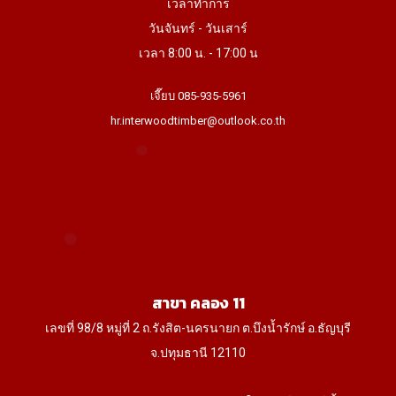
เวลาทำการ
วันจันทร์ - วันเสาร์
เวลา 8:00 น. - 17:00 น
เจี๊ยบ 085-935-5961
hr.interwoodtimber@outlook.co.th
สาขา คลอง 11
เลขที่ 98/8 หมู่ที่ 2 ถ.รังสิต-นครนายก ต.บึงน้ำรักษ์ อ.ธัญบุรี
จ.ปทุมธานี 12110