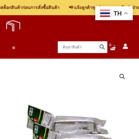
จับ
็อกสินค้าก่อนการสั่งซื้อสินค้า
📢 แจ้งลูกค้าทุกท่าน: รบกวนติดต่อฝ่ายข
COLT
TH
Skip
LITE
to
#101
content
5"x11mm
SS
Main
ชิ้น
Menu