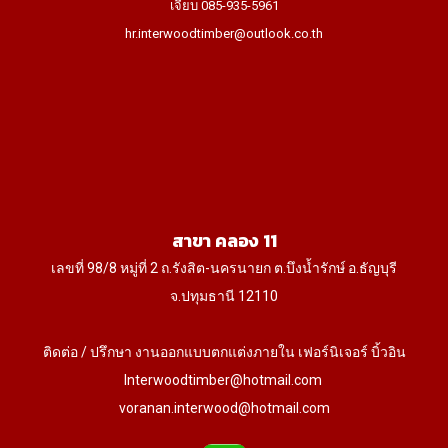
เจี๊ยบ 085-935-5961
hr.interwoodtimber@outlook.co.th
สาขา คลอง 11
เลขที่ 98/8 หมู่ที่ 2 ถ.รังสิต-นครนายก ต.บึงน้ำรักษ์ อ.ธัญบุรี
จ.ปทุมธานี 12110
ติดต่อ / ปรึกษา งานออกแบบตกแต่งภายใน เฟอร์นิเจอร์ บิ้วอิน
Interwoodtimber@hotmail.com
voranan.interwood@hotmail.com