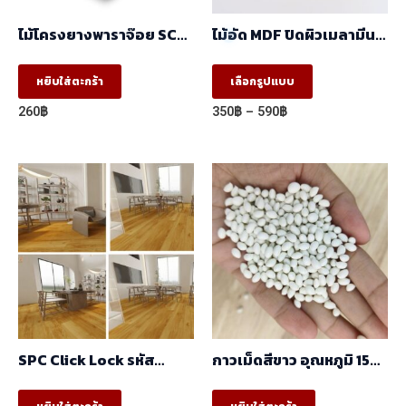
ไม้โครงยางพาราจ๊อย SC
ไม้อัด MDF ปิดผิวเมลามีน
(17x41x2.44 ) ราคา/มัด
ขาว ผิวส้ม 2 หน้า
(มัด10ท่อน)
(1.22mx2.44m)
This
หยิบใส่ตะกร้า
เลือกรูปแบบ
product
Price
260
฿
350
฿
–
590
฿
has
range:
350฿
multiple
through
variants.
590฿
The
options
may
be
chosen
on
the
SPC Click Lock รหัส
กาวเม็ดสีขาว อุณหภูมิ 150
product
GR23003
℃ -180 ℃
230x1530x6mm.
page