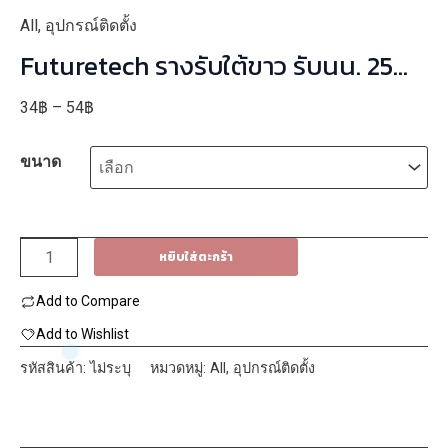
All
,
อุปกรณ์ติดตั้ง
Futuretech รางรับใต้ขาว รับนน. 25
กก. ล้อไนลอน
Price
34
฿
–
54
฿
range:
ขนาด
34฿
through
54฿
จำนวน
หยิบใส่ตะกร้า
Futuretech
Add to Compare
ราง
รับ
Add to Wishlist
ใต้
รหัสสินค้า:
ไม่ระบุ
หมวดหมู่:
All
,
อุปกรณ์ติดตั้ง
ขาว
รับ
นน.