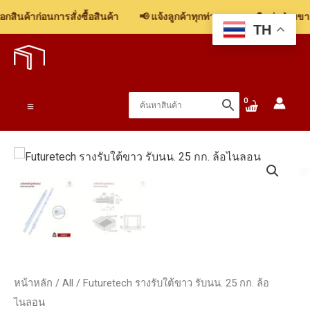
สินค้าก่อนการสั่งซื้อสินค้า
📢 แจ้งลูกค้าทุกท่าน: รบกวนติดต่อฝ่ายขาย 
TH
Skip
to
content
Main
Menu
หน้าหลัก
/
All
/ Futuretech รางรับใต้ขาว รับนน. 25 กก. ล้อ
ไนลอน