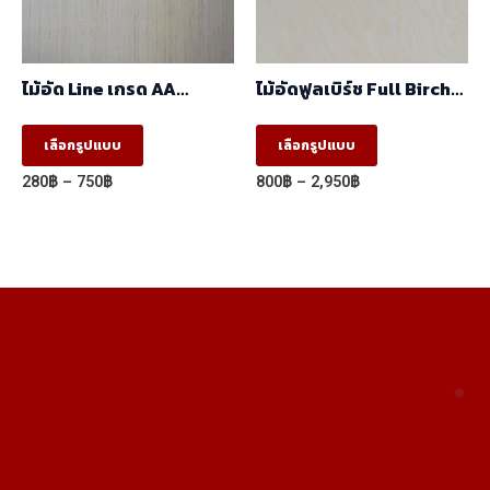
chosen
on
the
ไม้อัด Line เกรด AA
ไม้อัดฟูลเบิร์ช Full Birch
product
(1.22mx2.44m)
เกรด AA (1.22×2.44)
This
This
page
เลือกรูปแบบ
เลือกรูปแบบ
product
product
Price
Price
280
฿
–
750
฿
800
฿
–
2,950
฿
has
has
range:
range:
280฿
800฿
multiple
multiple
through
through
variants.
variants.
750฿
2,950฿
The
The
options
options
may
may
be
be
chosen
chosen
on
on
the
the