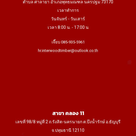
ตำบล ศาลายา อำเภอพุทธมณฑล นครปฐม 73170
เวลาทำการ
วันจันทร์ - วันเสาร์
เวลา 8:00 น. - 17:00 น
เจี๊ยบ 085-935-5961
hr.interwoodtimber@outlook.co.th
สาขา คลอง 11
เลขที่ 98/8 หมู่ที่ 2 ถ.รังสิต-นครนายก ต.บึงน้ำรักษ์ อ.ธัญบุรี
จ.ปทุมธานี 12110