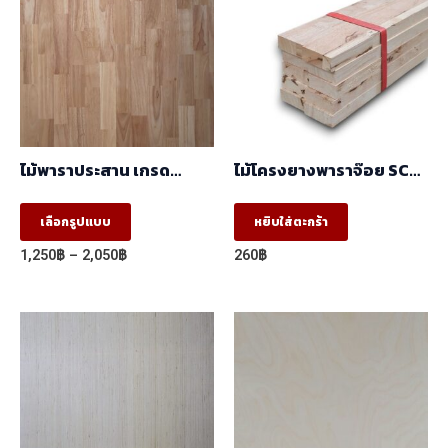
ไม้พาราประสาน เกรด
ไม้โครงยางพาราจ๊อย SC
AA,AC ต่อตรง (ฺBJ) (1.22m
(17x41x2.44 ) ราคา/มัด
X 2.44m)
(มัด10ท่อน)
This
เลือกรูปแบบ
หยิบใส่ตะกร้า
product
Price
1,250
฿
–
2,050
฿
260
฿
has
range:
1,250฿
multiple
through
variants.
2,050฿
The
options
may
be