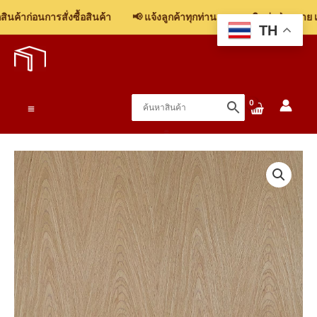
อิตาลี
ค้าก่อนการสั่งซื้อสินค้า
📢 แจ้งลูกค้าทุกท่าน: รบกวนติดต่อฝ่ายขาย เพื
ลาย
TH
Skip
ภูเขา
to
M7
content
(ไส้
ไม้อัด)
Main
(1.22mx2.44m)
ชิ้น
Menu