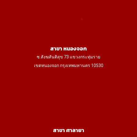
สาขา หนองจอก
ซ.สังฆสันติสุข 73 แขวงกระทุ่มราย
เขตหนองจอก กรุงเทพมหานคร 10530
สาขา ศาลายา