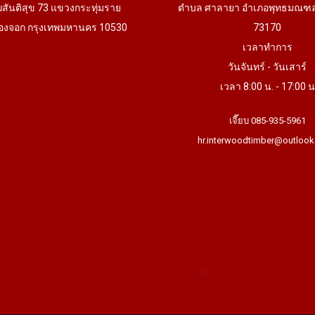
ฆสันติสุข 73 แขวงกระทุ่มราย
ตำบล ศาลายา อำเภอพุทธมณฑ
งจอก กรุงเทพมหานคร 10530
73170
เวลาทำการ
วันจันทร์ - วันเสาร์
เวลา 8:00 น. - 17:00 น
เจี๊ยบ 085-935-5961
hr.interwoodtimber@outlook