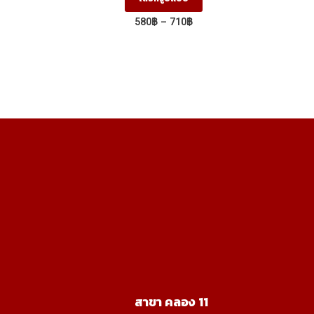
oduct
product
ice
Price
580
฿
–
710
฿
s
has
nge:
range:
250฿
580฿
ltiple
multiple
rough
through
riants.
variants.
050฿
710฿
he
The
tions
options
ay
may
e
be
osen
chosen
on
e
the
oduct
product
age
page
สาขา คลอง 11