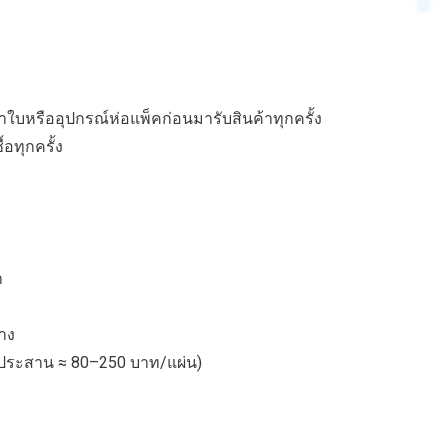
าใบหรืออุปกรณ์ห่อแพ็คก่อนมารับสินค้าทุกครั้ง
อทุกครั้ง
า
ทาง
ม้ประสาน ≈ 80–250 บาท/แผ่น)