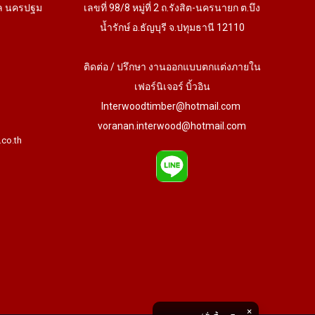
ล นครปฐม
เลขที่ 98/8 หมู่ที่ 2 ถ.รังสิต-นครนายก ต.บึง
น้ำรักษ์ อ.ธัญบุรี จ.ปทุมธานี 12110
ติดต่อ / ปรึกษา งานออกแบบตกแต่งภายใน
เฟอร์นิเจอร์ บิ้วอิน
Interwoodtimber@hotmail.com
voranan.interwood@hotmail.com
.co.th