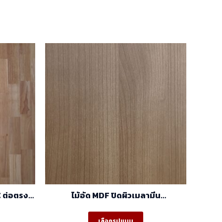
 ต่อตรง
ไม้อัด MDF ปิดผิวเมลามีน
)
ลายCappucino 5005-12/2050-14 ผิว
เสี้ยน สีลายไม้ 2 หน้า (1.22×2.44)
is
This
เลือกรูปแบบ