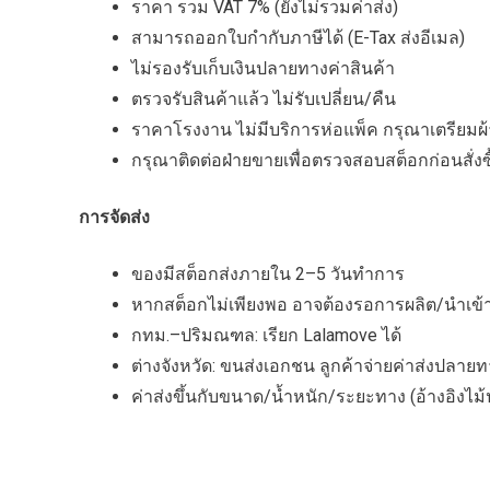
ราคา รวม VAT 7% (ยังไม่รวมค่าส่ง)
สามารถออกใบกำกับภาษีได้ (E-Tax ส่งอีเมล)
ไม่รองรับเก็บเงินปลายทางค่าสินค้า
ตรวจรับสินค้าแล้ว ไม่รับเปลี่ยน/คืน
ราคาโรงงาน ไม่มีบริการห่อแพ็ค กรุณาเตรียมผ้
กรุณาติดต่อฝ่ายขายเพื่อตรวจสอบสต็อกก่อนสั่งซื้
การจัดส่ง
ของมีสต็อกส่งภายใน 2–5 วันทำการ
หากสต็อกไม่เพียงพอ อาจต้องรอการผลิต/นำเข้
กทม.–ปริมณฑล: เรียก Lalamove ได้
ต่างจังหวัด: ขนส่งเอกชน ลูกค้าจ่ายค่าส่งปลาย
ค่าส่งขึ้นกับขนาด/น้ำหนัก/ระยะทาง (อ้างอิงไ