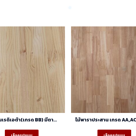
นเรดิเอต้า(เกรด BB) มีตา
ไม้พาราประสาน เกรด AA,AC
(1.22mx2.44m)
(ฺBJ) (1.22m X 2.44m
This
Th
เลือกรูปแบบ
เลือกรูปแบบ