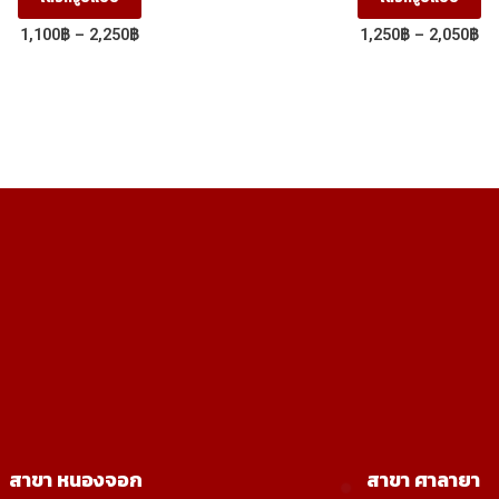
product
pr
Price
Pr
1,100
฿
–
2,250
฿
1,250
฿
–
2,050
฿
has
ha
range:
ra
1,100฿
1,
multiple
mu
through
th
variants.
va
2,250฿
2,
The
T
options
op
may
m
be
b
chosen
ch
on
on
the
th
product
pr
page
p
สาขา หนองจอก
สาขา ศาลายา