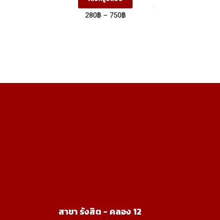
product
Price
280
฿
–
750
฿
has
range:
280฿
multiple
through
variants.
750฿
The
options
may
be
chosen
on
the
product
page
สาขา รังสิต - คลอง 12