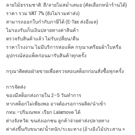
ลายไม้ธรรมชาติ: สี/ลายไม่สม่ำเสมอ (คัดเลือกหน้าร้านได้)
ราคา รวม VAT 7% (ยังไม่รวมค่าส่ง)
สามารถออกใบกำกับภาษีได้ (E-Tax ส่งอีเมล)
ไม่รองรับเก็บเงินปลายทางค่าสินค้า
ตรวจรับสินค้าแล้ว ไม่รับเปลี่ยน/คืน
ราคาโรงงาน ไม่มีบริการห่อแพ็ค กรุณาเตรียมผ้าใบหรือ
อุปกรณ์ห่อแพ็คก่อนมารับสินค้าทุกครั้ง
กรุณาติดต่อฝ่ายขายเพื่อตรวจสอบสต็อกก่อนสั่งซื้อทุกครั้ง
การจัดส่ง
ของมีสต็อกส่งภายใน 2–5 วันทำการ
หากสต็อกไม่เพียงพอ อาจต้องรอการผลิต/นำเข้า
กทม.–ปริมณฑล: เรียก Lalamove ได้
ต่างจังหวัด: ขนส่งเอกชน ลูกค้าจ่ายค่าส่งปลายทาง
ค่าส่งขึ้นกับขนาด/น้ำหนัก/ระยะทาง (อ้างอิงไม้ประสาน ≈