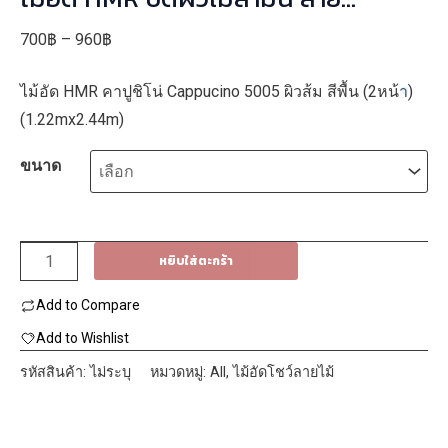
Cappucino 5005-12/2050-14 2 หน้า
Price
700
฿
–
960
฿
(1.22mx2.44m)
range:
ไม้อัด HMR คาปูชิโน่ Cappucino 5005 ผิวส้ม สีพื้น (2หน้า)
700฿
(1.22mx2.44m)
through
960฿
ขนาด
จำนวน
หยิบใส่ตะกร้า
ไม้อัด
Add to Compare
HMR
ปิด
Add to Wishlist
ผิว
รหัสสินค้า:
ไม่ระบุ
หมวดหมู่:
All
,
ไม้อัดโชว์ลายไม้
เม
ลา