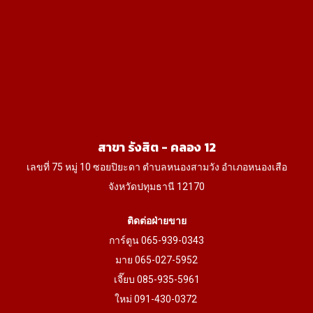
options
options
may
may
be
be
chosen
chosen
on
on
the
the
product
product
สาขา รังสิต - คลอง 12
page
page
เลขที่ 75 หมู่ 10 ซอยปิยะดา ตำบลหนองสามวัง อำเภอหนองเสือ
จังหวัดปทุมธานี 12170
ติดต่อฝ่ายขาย
การ์ตูน 065-939-0343
มาย 065-027-5952
เจี๊ยบ 085-935-5961
ใหม่ 091-430-0372