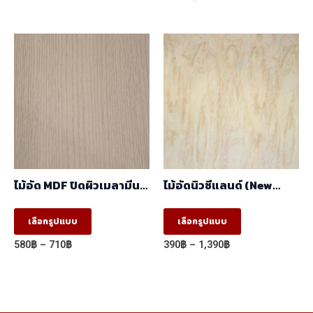
has
has
range:
range:
1,250฿
580฿
multiple
multiple
through
through
variants.
variants.
2,050฿
1,145฿
The
The
options
options
may
may
be
be
chosen
chosen
on
on
the
the
ไม้อัด MDF ปิดผิวเมลามีน
ไม้อัดนิวซีแลนด์ (New
product
product
ลายBrown Oak
Zealand) (1.22mx2.44m)
5001/2020-14 ผิวเสี้ยน สี
This
This
page
page
เลือกรูปแบบ
เลือกรูปแบบ
ลายไม้ 2 หน้า
product
product
(1.22mx2.44m)
Price
Price
580
฿
–
710
฿
390
฿
–
1,390
฿
has
has
range:
range:
580฿
390฿
multiple
multiple
through
through
variants.
variants.
710฿
1,390฿
The
The