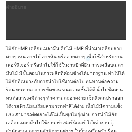
มีน
คำอธิบาย
ลาย
Cappucino
ข้อมูลเพิ่มเติม
5005-
บทวิจารณ์ (0)
12/2050-
14
ไม้อัดHMR เคลือบเมลามีน คือไม้ HMR ที่นำมาเคลือบลาย
2
ต่างๆ เช่น ลายไม้ ลายหิน หรือลายต่างๆ เพื่อใช้สำหรับงาน
หน้า
เฟอร์นิเจอร์ หรือนำไปใช้ใช้ในงานบิวดิ์อิน การเคลือบเมลา
(1.22mx2.44m)
มีนไม้ มีขั้นตอนในการผลิตที่ค่อนข้างได้มาตรฐาน ทำให้ได้
ชิ้น
ไม้อัดที่เหมาะกับการนำไปใช้งานต่อไป ทนทานต่อความ
ร้อน ทนทานต่อการขีดข่วน ทนความชื้นได้ดี น้ำไม่ซึมผ่าน
ทนต่อสารเคมีต่างๆ ทำความสะอาดง่าย เช็ดสิ่งสกปรกออก
ได้ง่าย ผิวเนียนเรียบสามารถทำสีได้ง่าย เนื้อไม้มีความแข็ง
แรง สามารถตัดเจาะได้ไม่เป็นขุยไม่ยุ่ยง่าย การนำไม้อัด
เคลือบเมลามีนไปใช้งาน ทำเฟอร์นิเจอร์ โต๊ะทำงาน ตู้
สำนักงานและงานสำนักงานต่างๆ ในบ้านหรือครัวเรือน