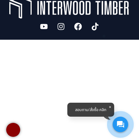
สอบถาม/สั่งซื้อ คลิก