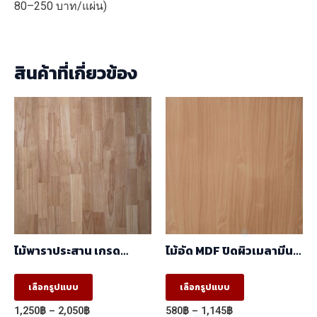
80–250 บาท/แผ่น)
สินค้าที่เกี่ยวข้อง
ไม้พาราประสาน เกรด
ไม้อัด MDF ปิดผิวเมลามีน
AA,AC ต่อตรง (ฺBJ) (1.22m
ลายBeech 5008-
X 2.44m)
12/2030-14 ผิวเสี้ยน สี
This
This
เลือกรูปแบบ
เลือกรูปแบบ
ลายไม้ 2 หน้า
product
product
(1.22mx2.44m)
Price
Price
1,250
฿
–
2,050
฿
580
฿
–
1,145
฿