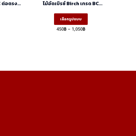
 ต่อตรง
ไม้อัดเบิรช์ Birch เกรด BC
)
(1.22mx2.44m)
is
This
เลือกรูปแบบ
oduct
product
ice
Price
450
฿
–
1,050
฿
s
has
nge:
range:
250฿
450฿
ltiple
multiple
rough
through
riants.
variants.
050฿
1,050฿
he
The
tions
options
ay
may
e
be
osen
chosen
on
e
the
oduct
product
age
page