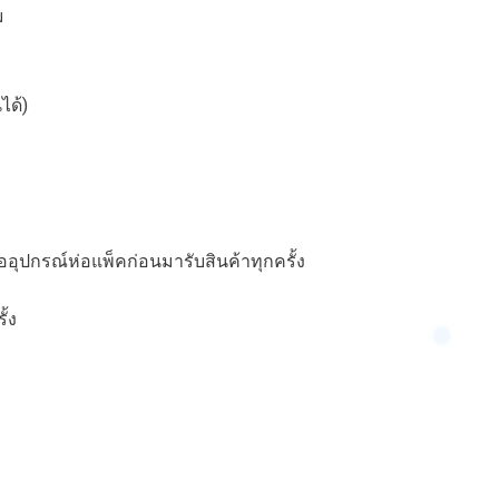
ม
ได้)
อุปกรณ์ห่อแพ็คก่อนมารับสินค้าทุกครั้ง
ั้ง