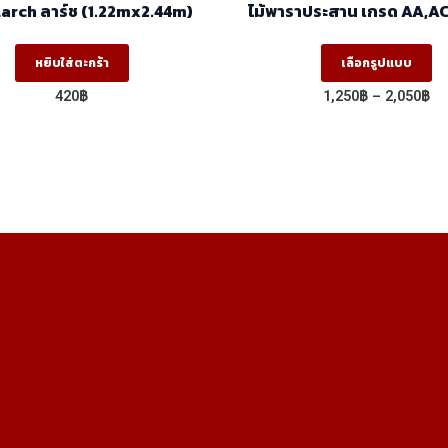
ไม้อัด Larch ลาร์ช (1.22mx2.44m)
ไม้พาราประสาน เกรด AA,AC
(ฺBJ) (1.22m X 2.44m
Th
หยิบใส่ตะกร้า
เลือกรูปแบบ
pr
Pr
420
฿
1,250
฿
–
2,050
฿
ha
ra
1,
mu
th
va
2,
T
op
m
b
ch
on
th
pr
p