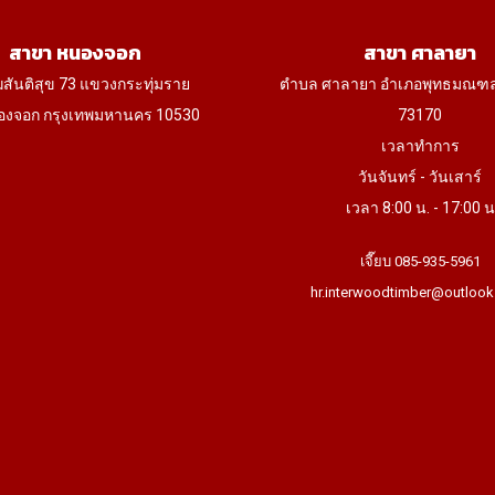
สาขา หนองจอก
สาขา ศาลายา
ฆสันติสุข 73 แขวงกระทุ่มราย
ตำบล ศาลายา อำเภอพุทธมณฑ
งจอก กรุงเทพมหานคร 10530
73170
เวลาทำการ
วันจันทร์ - วันเสาร์
เวลา 8:00 น. - 17:00 น
เจี๊ยบ 085-935-5961
hr.interwoodtimber@outlook