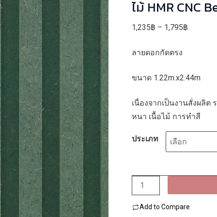
ไม้ HMR CNC B
Price
1,235
฿
–
1,795
฿
range:
ลายดอกกัดตรง
1,235฿
through
ขนาด 1.22m.x2.44m
1,795฿
เนื่องจากเป็นงานสั่งผลิต
หนา เนื้อไม้ การทำสี
ประเภท
จำนวน
ไม้
Add to Compare
HMR