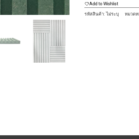
CNC
Add to Wishlist
Bettened
รหัสสินค้า:
ไม่ระบุ
หมวดหม
ลาย
ดอก
กัด
ตรง
ชิ้น