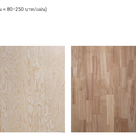
าน ≈ 80–250 บาท/แผ่น)