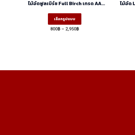
ไม้อัดฟูลเบิร์ช Full Birch เกรด AA
(1.22×2.44)
This
เลือกรูปแบบ
product
Price
800
฿
–
2,950
฿
has
range:
800฿
multiple
through
variants.
2,950฿
The
options
may
be
chosen
on
the
product
page