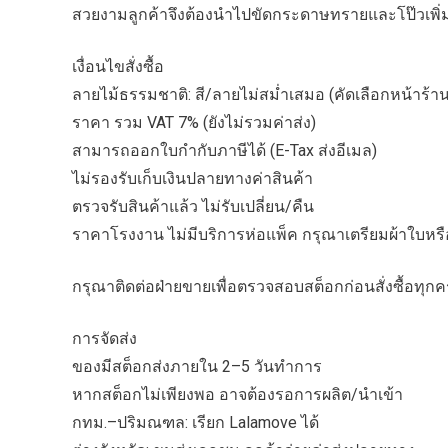
สวยงามลูกค้าจึงต้องนำไปขัดกระดาษทรายและโป๊วเพิ่
เงื่อนไขสั่งซื้อ
ลายไม้ธรรมชาติ: สี/ลายไม่สม่ำเสมอ (คัดเลือกหน้าร้าน
ราคา รวม VAT 7% (ยังไม่รวมค่าส่ง)
สามารถออกใบกำกับภาษีได้ (E-Tax ส่งอีเมล)
ไม่รองรับเก็บเงินปลายทางค่าสินค้า
ตรวจรับสินค้าแล้ว ไม่รับเปลี่ยน/คืน
ราคาโรงงาน ไม่มีบริการห่อแพ็ค กรุณาเตรียมผ้าใบหรือ
กรุณาติดต่อฝ่ายขายเพื่อตรวจสอบสต็อกก่อนสั่งซื้อทุกคร
การจัดส่ง
ของมีสต็อกส่งภายใน 2–5 วันทำการ
หากสต็อกไม่เพียงพอ อาจต้องรอการผลิต/นำเข้า
กทม.–ปริมณฑล: เรียก Lalamove ได้