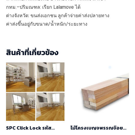
กทม.–ปริมณฑล: เรียก Lalamove ได้
ต่างจังหวัด: ขนส่งเอกชน ลูกค้าจ่ายค่าส่งปลายทาง
ค่าส่งขึ้นอยู่กับขนาด/น้ำหนัก/ระยะทาง
สินค้าที่เกี่ยวข้อง
SPC Click Lock รหัส
ไม้โครงเบญจพรรณจ๊อย
GR23003
(17 X 41 X 2.44) ราคา/