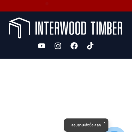
สอบถาม/สั่งซื้อ คลิก