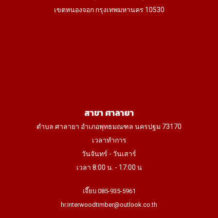
เขตหนองจอก กรุงเทพมหานคร 10530
สาขา ศาลายา
ตำบล ศาลายา อำเภอพุทธมณฑล นครปฐม 73170
เวลาทำการ
วันจันทร์ - วันเสาร์
เวลา 8:00 น. - 17:00 น
เจี๊ยบ 085-935-5961
hr.interwoodtimber@outlook.co.th