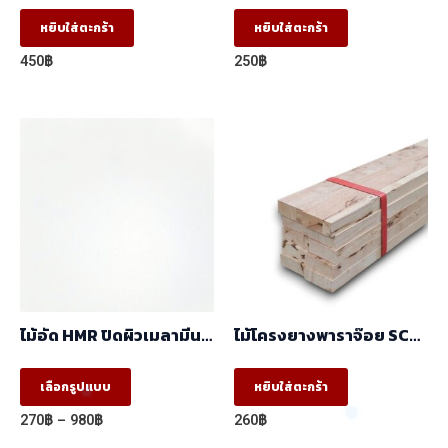
230x1530x6mm.
มัด(มัด10ท่อน)
หยิบใส่ตะกร้า
หยิบใส่ตะกร้า
450
฿
250
฿
ไม้อัด HMR ปิดผิวเมลามีน
ไม้โครงยางพาราจ๊อย SC
ขาว 1หน้า (1.22mx2.44m)
(17x41x2.44 ) ราคา/มัด
(มัด10ท่อน)
This
เลือกรูปแบบ
หยิบใส่ตะกร้า
product
Price
270
฿
–
980
฿
260
฿
has
range: