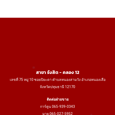
270฿
multiple
through
variants.
980฿
The
options
may
be
chosen
on
the
product
สาขา รังสิต - คลอง 12
page
เลขที่ 75 หมู่ 10 ซอยปิยะดา ตำบลหนองสามวัง อำเภอหนองเสือ
จังหวัดปทุมธานี 12170
ติดต่อฝ่ายขาย
การ์ตูน 065-939-0343
มาย 065-027-5952