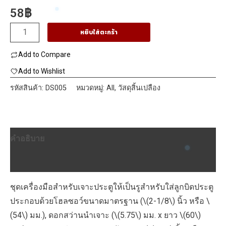
58
฿
จำนวน
หยิบใส่ตะกร้า
ALLWAYS
Add to Compare
ดอก
เจาะ
Add to Wishlist
รู
รหัสสินค้า:
DS005
หมวดหมู่:
All
,
วัสดุสิ้นเปลือง
ลูกบิด
3
ตัว
คำอธิบาย
ชุด
ชิ้น
บทวิจารณ์ (0)
ชุดเครื่องมือสำหรับเจาะประตูให้เป็นรูสำหรับใส่ลูกบิดประตู
ประกอบด้วยโฮลซอว์ขนาดมาตรฐาน (\(2-1/8\) นิ้ว หรือ \
(54\) มม.), ดอกสว่านนำเจาะ (\(5.75\) มม. x ยาว \(60\)