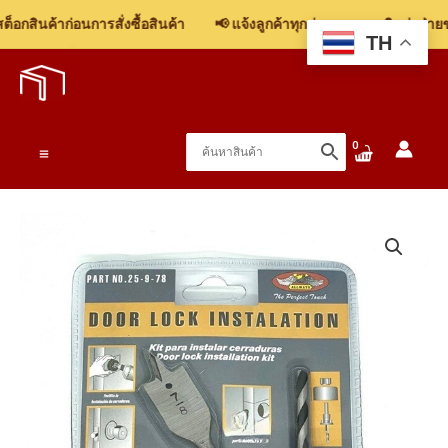
ดอก
อกสินค้าก่อนการสั่งซื้อสินค้า
📢 แจ้งลูกค้าทุกท่าน: รบกวนติดต่อฝ่ายขา
เจาะ
TH
Skip
รู
to
ลูกบิด
content
3
ตัว
Main
ชุด
ชิ้น
Menu