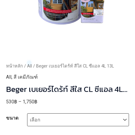
หน้าหลัก
/
All
/ Beger เบเยอร์ไดร้ท์ สีใส CL ซีแอล 4L 13L
All
,
สี เคมีภัณฑ์
Beger เบเยอร์ไดร้ท์ สีใส CL ซีแอล 4L
13L
Price
530
฿
–
1,750
฿
range:
ขนาด
530฿
through