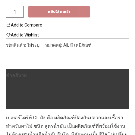
1,750฿
จำนวน
หยิบใส่ตะกร้า
Beger
Add to Compare
เบ
เยอ
Add to Wishlist
ร์
รหัสสินค้า:
ไม่ระบุ
หมวดหมู่:
All
,
สี เคมีภัณฑ์
ได
ร้ท์
สีใส
คำอธิบาย
CL
ซี
ข้อมูลเพิ่มเติม
แอล
บทวิจารณ์ (0)
4L
13L
เบเยอร์ไดร้ท์ CL ถัง คือ ผลิตภัณฑ์ป้องกันปลวกและเชื้อรา
ชิ้น
สำหรับทาไม้ ชนิด สูตรน้ำมัน เป็นผลิตภัณฑ์ที่พร้อมใช้งาน
ไม่ต้องผสมน้ำหรือน้ำมันอื่นใด มีลักษณะเป็นสีใส ไม่เปลี่ยน