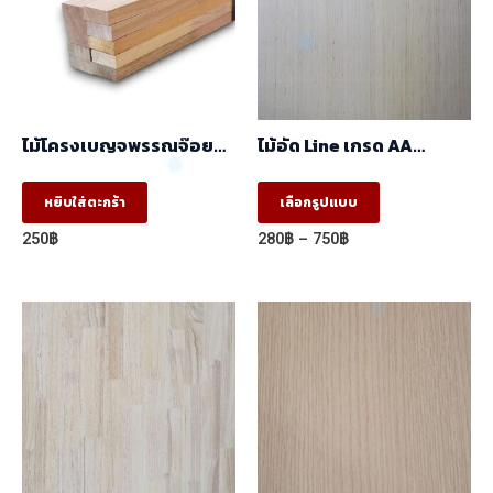
ไม้โครงเบญจพรรณจ๊อย
ไม้อัด Line เกรด AA
(17 X 41 X 2.44) ราคา/
(1.22mx2.44m)
มัด(มัด10ท่อน)
This
หยิบใส่ตะกร้า
เลือกรูปแบบ
product
Price
250
฿
280
฿
–
750
฿
has
range:
280฿
multiple
through
variants.
750฿
The
options
may
be
chosen