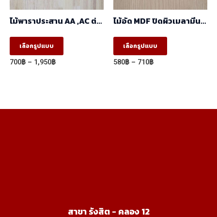
on
the
ไม้พาราประสาน AA ,AC ต่อ
ไม้อัด MDF ปิดผิวเมลามีน
product
ฟันปลา(FJ) (1.22m X
ลายBrown Oak
2.44m)
5001/2020-14 ผิวเสี้ยน สี
This
This
page
เลือกรูปแบบ
เลือกรูปแบบ
ลายไม้ 2 หน้า
product
product
(1.22mx2.44m)
Price
Price
700
฿
–
1,950
฿
580
฿
–
710
฿
has
has
range:
range:
700฿
580฿
multiple
multiple
through
through
variants.
variants.
1,950฿
710฿
The
The
options
options
may
may
be
be
chosen
chosen
on
on
the
the
product
product
สาขา รังสิต - คลอง 12
page
page