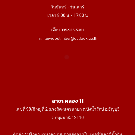
วันจันทร์ - วันเสาร์
เวลา 8:00 น. - 17:00 น
เจี๊ยบ 085-935-5961
hr.interwoodtimber@outlook.co.th
สาขา คลอง 11
เลขที่ 98/8 หมู่ที่ 2 ถ.รังสิต-นครนายก ต.บึงน้ำรักษ์ อ.ธัญบุรี
จ.ปทุมธานี 12110
ติดต่อ / ปรึกษา งานออกแบบตกแต่งภายใน เฟอร์นิเจอร์ บิ้วอิน