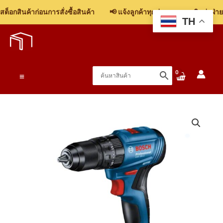
GSB
็อกสินค้าก่อนการสั่งซื้อสินค้า
📢 แจ้งลูกค้าทุกท่าน: รบกวนติดต่อฝ่ายข
185
TH
Skip
LI
to
ไขควง
content
กระแทก
ไร้
Main
สาย
18V
Menu
ชิ้น