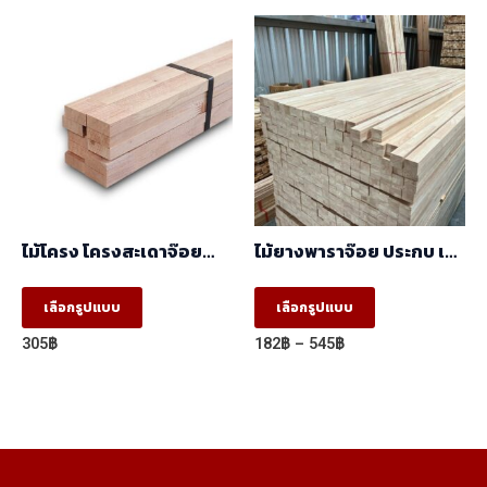
through
variants.
590฿
The
options
may
be
chosen
on
the
ไม้โครง โครงสะเดาจ๊อย
ไม้ยางพาราจ๊อย ประกบ เสา
product
(17x41x2.50) ราคา/
AB
มัด(มัด10ท่อน)
This
This
page
เลือกรูปแบบ
เลือกรูปแบบ
product
product
Price
305
฿
182
฿
–
545
฿
has
has
range:
182฿
multiple
multiple
through
variants.
variants.
545฿
The
The
options
options