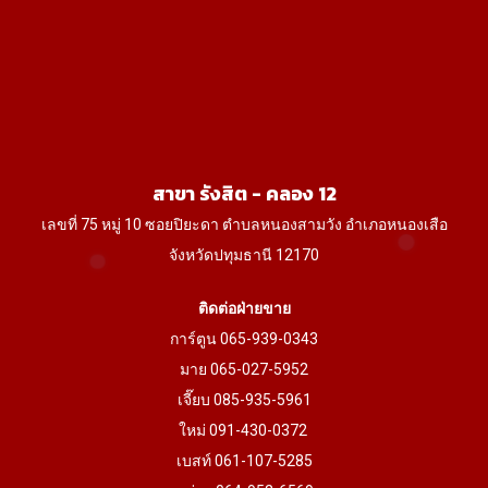
may
may
be
be
chosen
chosen
on
on
the
the
product
product
สาขา รังสิต - คลอง 12
page
page
เลขที่ 75 หมู่ 10 ซอยปิยะดา ตำบลหนองสามวัง อำเภอหนองเสือ
จังหวัดปทุมธานี 12170
ติดต่อฝ่ายขาย
การ์ตูน 065-939-0343
มาย 065-027-5952
เจี๊ยบ 085-935-5961
ใหม่ 091-430-0372
เบสท์ 061-107-5285