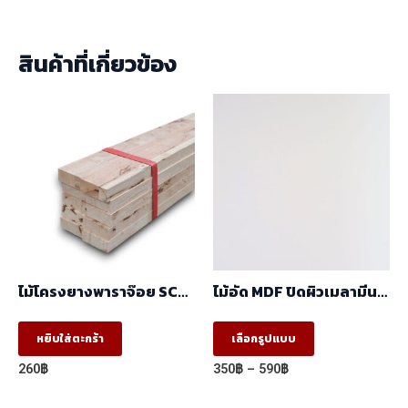
สินค้าที่เกี่ยวข้อง
ไม้โครงยางพาราจ๊อย SC
ไม้อัด MDF ปิดผิวเมลามีน
(17x41x2.44 ) ราคา/มัด
ขาว ผิวส้ม 2 หน้า
(มัด10ท่อน)
(1.22mx2.44m)
This
หยิบใส่ตะกร้า
เลือกรูปแบบ
product
Price
260
฿
350
฿
–
590
฿
has
range:
350฿
multiple