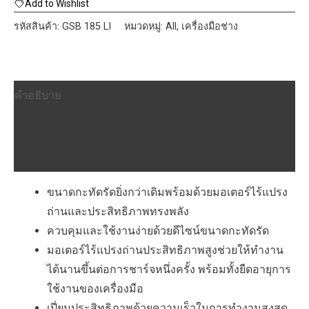
185
Add to Wishlist
LI
รหัสสินค้า:
GSB 185 LI
หมวดหมู่:
All
,
เครื่องมือช่าง
ไขควง
กระแทก
ไร้
คำอธิบาย
สาย
18V
ข้อมูลเพิ่มเติม
ชิ้น
บทวิจารณ์ (0)
ขนาดกะทัดรัดยิ่งกว่าเดิมพร้อมด้วยมอเตอร์ไร้แปรง
ถ่านและประสิทธิภาพทรงพลัง
ควบคุมและใช้งานง่ายด้วยดีไซน์ขนาดกะทัดรัด
มอเตอร์ไร้แปรงถ่านประสิทธิภาพสูงช่วยให้ทำงาน
ได้นานขึ้นต่อการชาร์จหนึ่งครั้ง พร้อมทั้งยืดอายุการ
ใช้งานของเครื่องมือ
เปี่ยมประสิทธิภาพด้วยความเร็วในการทำงานสูงสุด