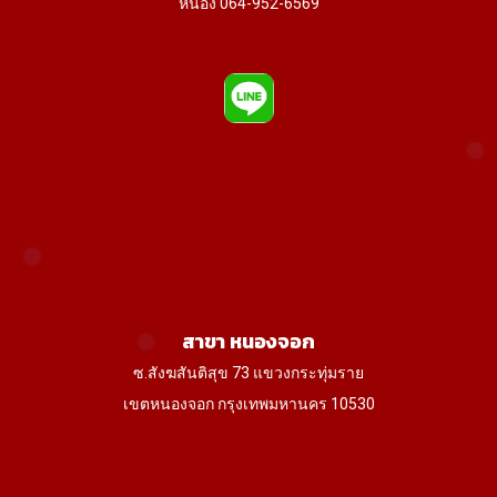
หน่อง 064-952-6569
สาขา หนองจอก
ซ.สังฆสันติสุข 73 แขวงกระทุ่มราย
เขตหนองจอก กรุงเทพมหานคร 10530