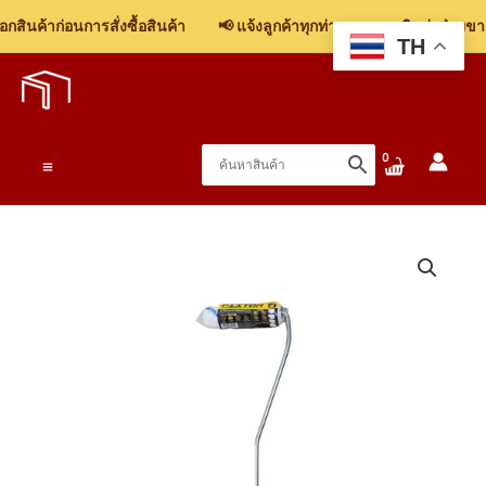
ลูก
สินค้าก่อนการสั่งซื้อสินค้า
📢 แจ้งลูกค้าทุกท่าน: รบกวนติดต่อฝ่ายขาย 
กลิ้ง
TH
Skip
ทาสี
to
ขนาด
content
4"
ประมาณ
Main
10
ซม.
Menu
ชิ้น