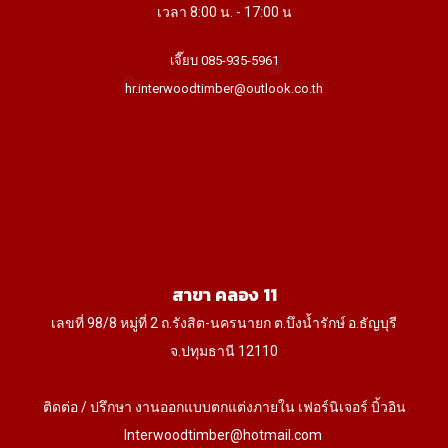
เวลา 8:00 น. - 17:00 น
เจี๊ยบ 085-935-5961
hr.interwoodtimber@outlook.co.th
สาขา คลอง 11
เลขที่ 98/8 หมู่ที่ 2 ถ.รังสิต-นครนายก ต.บึงน้ำรักษ์ อ.ธัญบุรี
จ.ปทุมธานี 12110
ติดต่อ / ปรึกษา งานออกแบบตกแต่งภายใน เฟอร์นิเจอร์ บิ้วอิน
Interwoodtimber@hotmail.com