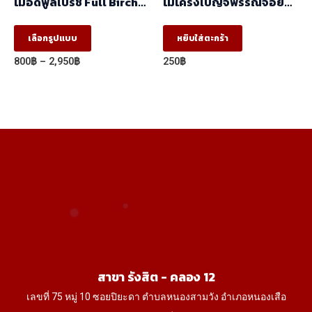
ไม้อัดฟูลเบิร์ช Full Birch
ไม้โครงเบญจพรรณจ๊อย
เกรด AA (1.22×2.44)
(17 X 41 X 2.44) ราคา/
มัด(มัด10ท่อน)
This
เลือกรูปแบบ
หยิบใส่ตะกร้า
product
Price
800
฿
–
2,950
฿
250
฿
has
range:
800฿
multiple
through
variants.
2,950฿
The
options
may
be
chosen
on
the
product
สาขา รังสิต - คลอง 12
page
เลขที่ 75 หมู่ 10 ซอยปิยะดา ตำบลหนองสามวัง อำเภอหนองเสือ