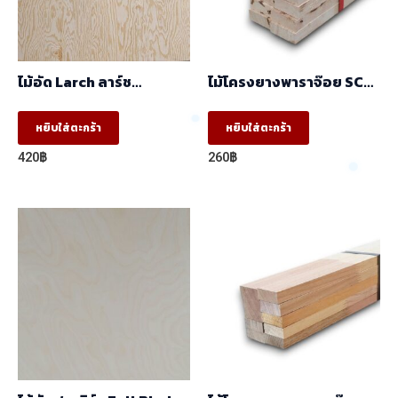
ไม้อัด Larch ลาร์ช
ไม้โครงยางพาราจ๊อย SC
(1.22mx2.44m)
(17x41x2.44 ) ราคา/มัด
(มัด10ท่อน)
หยิบใส่ตะกร้า
หยิบใส่ตะกร้า
420
฿
260
฿