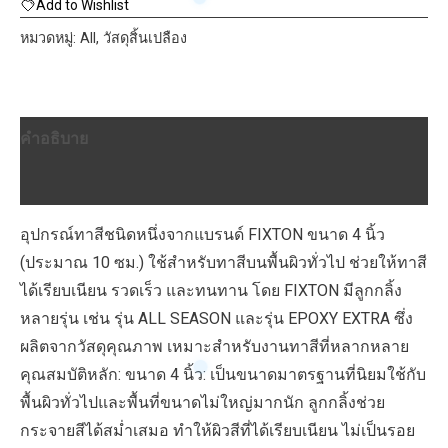
กลิ้ง
Add to Wishlist
ทาสี
หมวดหมู่:
All
,
วัสดุสิ้นเปลือง
ขนาด
4"
ประมาณ
คำอธิบาย
10
ซม.
บทวิจารณ์ (0)
ชิ้น
อุปกรณ์ทาสีชนิดหนึ่งจากแบรนด์ FIXTON ขนาด 4 นิ้ว
(ประมาณ 10 ซม.) ใช้สำหรับทาสีบนพื้นผิวทั่วไป ช่วยให้ทาสี
ได้เรียบเนียน รวดเร็ว และทนทาน โดย FIXTON มีลูกกลิ้ง
หลายรุ่น เช่น รุ่น ALL SEASON และรุ่น EPOXY EXTRA ซึ่ง
ผลิตจากวัสดุคุณภาพ เหมาะสำหรับงานทาสีที่หลากหลาย
คุณสมบัติหลัก: ขนาด 4 นิ้ว: เป็นขนาดมาตรฐานที่นิยมใช้กับ
พื้นผิวทั่วไปและพื้นที่ขนาดไม่ใหญ่มากนัก ลูกกลิ้งช่วย
กระจายสีได้สม่ำเสมอ ทำให้ผิวสีที่ได้เรียบเนียน ไม่เป็นรอย