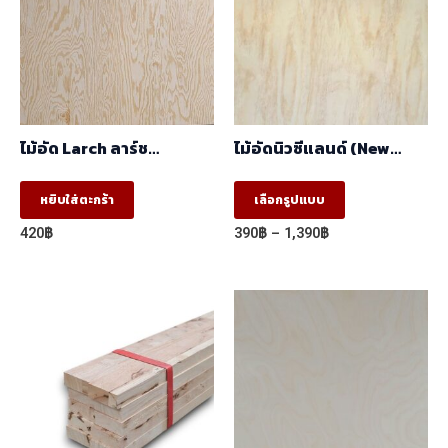
ไม้อัด Larch ลาร์ช
ไม้อัดนิวซีแลนด์ (New
(1.22mx2.44m)
Zealand) (1.22mx2.44m)
This
หยิบใส่ตะกร้า
เลือกรูปแบบ
product
Price
420
฿
390
฿
–
1,390
฿
has
range:
390฿
multiple
through
variants.
1,390฿
The
options
may
be
chosen