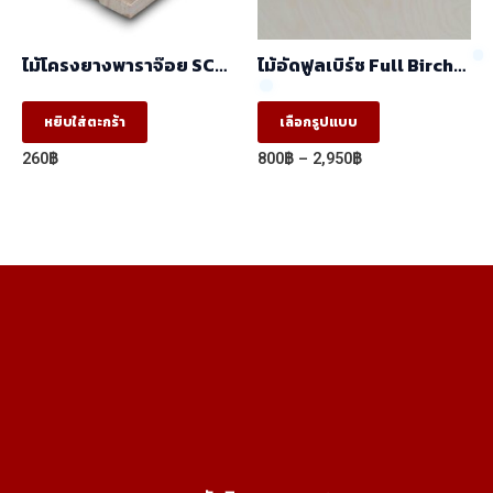
on
the
ไม้โครงยางพาราจ๊อย SC
ไม้อัดฟูลเบิร์ช Full Birch
product
(17x41x2.44 ) ราคา/มัด
เกรด AA (1.22×2.44)
(มัด10ท่อน)
This
page
หยิบใส่ตะกร้า
เลือกรูปแบบ
product
Price
260
฿
800
฿
–
2,950
฿
has
range:
800฿
multiple
through
variants.
2,950฿
The
options
may
be
chosen
on
the
product