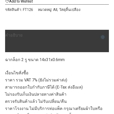
ล็อก
Add to Wishlist
2
รหัสสินค้า:
FT126
หมวดหมู่:
All
,
วัสดุสิ้นเปลือง
รู
ขนาด
14x31x0.6mm
คำอธิบาย
ชิ้น
บทวิจารณ์ (0)
ฉากล็อก 2 รู ขนาด 14x31x0.6mm
เงื่อนไขสั่งซื้อ
ราคา รวม VAT 7% (ยังไม่รวมค่าส่ง)
สามารถออกใบกำกับภาษีได้ (E-Tax ส่งอีเมล)
ไม่รองรับเก็บเงินปลายทางค่าสินค้า
ตรวจรับสินค้าแล้ว ไม่รับเปลี่ยน/คืน
ราคาโรงงาน ไม่มีบริการห่อแพ็ค กรุณาเตรียมผ้าใบหรือ