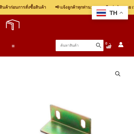
ฉาก
ค้าก่อนการสั่งซื้อสินค้า
📢 แจ้งลูกค้าทุกท่าน: รบกวนติดต่อฝ่ายขาย เพื
ล็อก
TH
Skip
2
to
รู
content
ขนาด
14x31x0.6mm
Main
ชิ้น
Menu