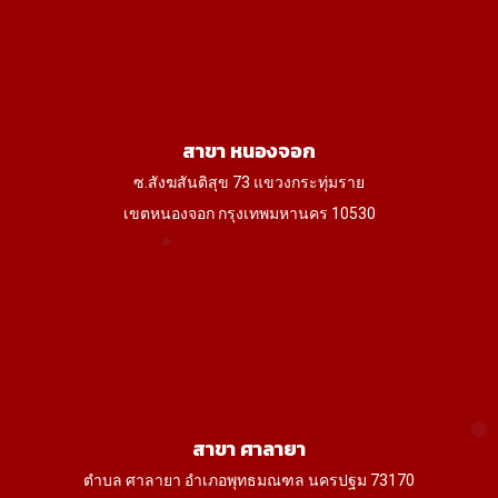
สาขา หนองจอก
ซ.สังฆสันติสุข 73 แขวงกระทุ่มราย
เขตหนองจอก กรุงเทพมหานคร 10530
สาขา ศาลายา
ตำบล ศาลายา อำเภอพุทธมณฑล นครปฐม 73170