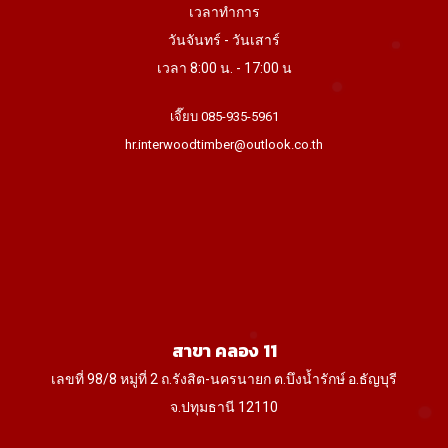
เวลาทำการ
วันจันทร์ - วันเสาร์
เวลา 8:00 น. - 17:00 น
เจี๊ยบ 085-935-5961
hr.interwoodtimber@outlook.co.th
สาขา คลอง 11
เลขที่ 98/8 หมู่ที่ 2 ถ.รังสิต-นครนายก ต.บึงน้ำรักษ์ อ.ธัญบุรี
จ.ปทุมธานี 12110