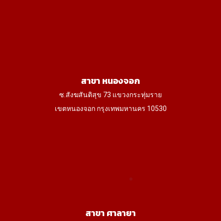
สาขา หนองจอก
ซ.สังฆสันติสุข 73 แขวงกระทุ่มราย
เขตหนองจอก กรุงเทพมหานคร 10530
สาขา ศาลายา