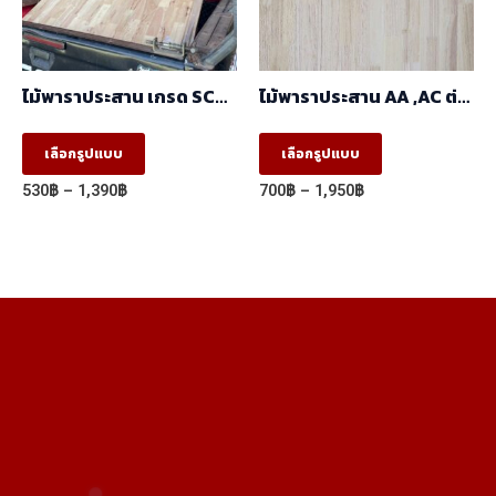
chosen
on
the
ไม้พาราประสาน เกรด SC
ไม้พาราประสาน AA ,AC ต่อ
product
ต่อฟันปลา (FJ) (1.22m X
ฟันปลา(FJ) (1.22m X
2.44m)
2.44m)
This
This
page
เลือกรูปแบบ
เลือกรูปแบบ
product
product
Price
Price
530
฿
–
1,390
฿
700
฿
–
1,950
฿
has
has
range:
range:
530฿
700฿
multiple
multiple
through
through
variants.
variants.
1,390฿
1,950฿
The
The
options
options
may
may
be
be
chosen
chosen
on
on
the
the