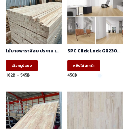
ไม้ยางพาราจ๊อย ประกบ เสา
SPC Click Lock GR23002
AB
230x1530x6mm.
This
เลือกรูปแบบ
หยิบใส่ตะกร้า
product
Price
182
฿
–
545
฿
450
฿
has
range:
182฿
multiple
through
variants.
545฿
The
options
may
be