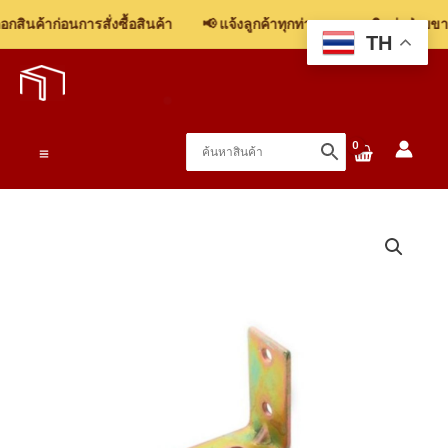
ฉาก
สินค้าก่อนการสั่งซื้อสินค้า
📢 แจ้งลูกค้าทุกท่าน: รบกวนติดต่อฝ่ายขาย 
วอล
TH
Skip
แอง
to
เกิ้ล
content
ขนาด
17x32x32x1.6mm
Main
ชิ้น
Menu