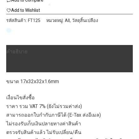
Add to Compare
ฉาก
วอล
Add to Wishlist
แอง
รหัสสินค้า:
FT125
หมวดหมู่:
All
,
วัสดุสิ้นเปลือง
เกิ้ล
ขนาด
17x32x32x1.6mm
คำอธิบาย
ชิ้น
บทวิจารณ์ (0)
ขนาด 17x32x32x1.6mm
เงื่อนไขสั่งซื้อ
ราคา รวม VAT 7% (ยังไม่รวมค่าส่ง)
สามารถออกใบกำกับภาษีได้ (E-Tax ส่งอีเมล)
ไม่รองรับเก็บเงินปลายทางค่าสินค้า
ตรวจรับสินค้าแล้ว ไม่รับเปลี่ยน/คืน