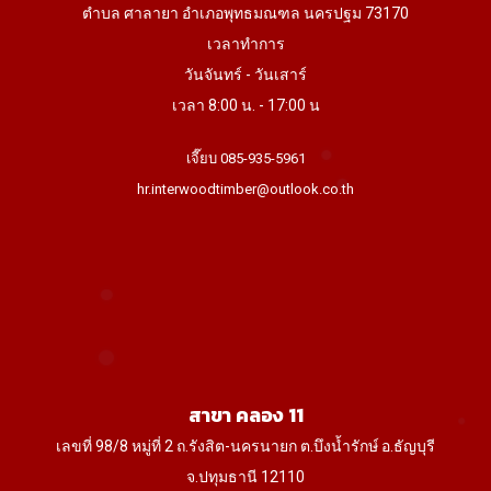
ตำบล ศาลายา อำเภอพุทธมณฑล นครปฐม 73170
เวลาทำการ
วันจันทร์ - วันเสาร์
เวลา 8:00 น. - 17:00 น
เจี๊ยบ 085-935-5961
hr.interwoodtimber@outlook.co.th
สาขา คลอง 11
เลขที่ 98/8 หมู่ที่ 2 ถ.รังสิต-นครนายก ต.บึงน้ำรักษ์ อ.ธัญบุรี
จ.ปทุมธานี 12110