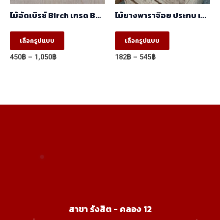
the
the
ไม้อัดเบิรช์ Birch เกรด BC
ไม้ยางพาราจ๊อย ประกบ เสา
product
product
(1.22mx2.44m)
AB
This
This
page
page
เลือกรูปแบบ
เลือกรูปแบบ
product
product
Price
Price
450
฿
–
1,050
฿
182
฿
–
545
฿
has
has
range:
range:
450฿
182฿
multiple
multiple
through
through
variants.
variants.
1,050฿
545฿
The
The
options
options
may
may
be
be
chosen
chosen
on
on
the
the
product
product
สาขา รังสิต - คลอง 12
page
page