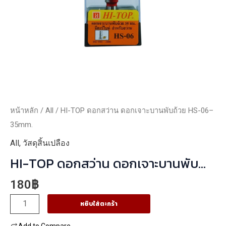
หน้าหลัก
/
All
/ HI-TOP ดอกสว่าน ดอกเจาะบานพับถ้วย HS-06–
35mm.
All
,
วัสดุสิ้นเปลือง
HI-TOP ดอกสว่าน ดอกเจาะบานพับ
ถ้วย HS-06–35mm.
180
฿
จำนวน
หยิบใส่ตะกร้า
HI-