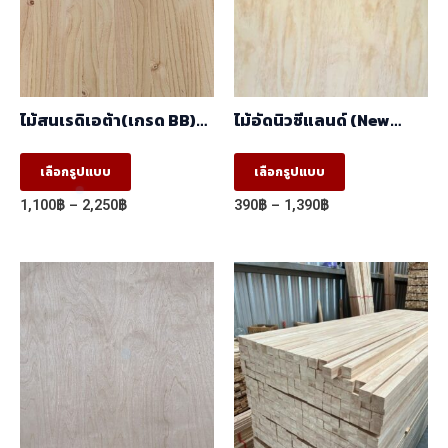
ไม้สนเรดิเอต้า(เกรด BB)
ไม้อัดนิวซีแลนด์ (New
มีตา (1.22mx2.44m)
Zealand) (1.22mx2.44m)
This
This
เลือกรูปแบบ
เลือกรูปแบบ
product
product
Price
Price
1,100
฿
–
2,250
฿
390
฿
–
1,390
฿
has
has
range:
range:
1,100฿
390฿
multiple
multiple
through
through
variants.
variants.
2,250฿
1,390฿
The
The
options
options
may
may
be
be
chosen
chosen
on
on