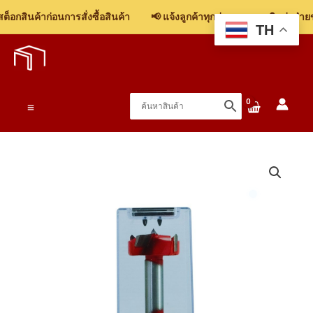
TOP
อกสินค้าก่อนการสั่งซื้อสินค้า
📢 แจ้งลูกค้าทุกท่าน: รบกวนติดต่อฝ่ายขา
ดอก
TH
Skip
สว่าน
to
ดอก
content
เจาะ
บานพับ
Main
ถ้วย
HS-
Menu
06-
-35mm.
ชิ้น