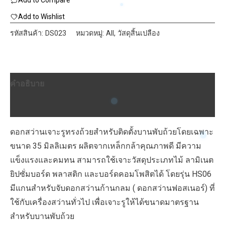
Add to Compare
TOP
ดอก
Add to Wishlist
สว่าน
รหัสสินค้า:
DS023
หมวดหมู่:
All
,
วัสดุสิ้นเปลือง
ดอก
เจาะ
บานพับ
คำอธิบาย
ถ้วย
HS-
บทวิจารณ์ (0)
06-
-35mm.
ดอกสว่านเจาะรูทรงถ้วยสำหรับติดตั้งบานพับถ้วยโดยเฉพาะ
ชิ้น
ขนาด 35 มิลลิเมตร ผลิตจากเหล็กกล้าคุณภาพดี มีความ
แข็งแรงและคมทน สามารถใช้เจาะวัสดุประเภทไม้ ลามิเนต
ยิปซั่มบอร์ด พลาสติก และบอร์ดคอมโพสิตได้ โดยรุ่น HS06
มีแกนสำหรับจับดอกสว่านก้านกลม ( ดอกสว่านฟอสเนอร์) ที่
ใช้กับเครื่องสว่านทั่วไป เพื่อเจาะรูให้ได้ขนาดมาตรฐาน
สำหรับบานพับถ้วย