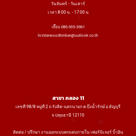
วันจันทร์ - วันเสาร์
เวลา 8:00 น. - 17:00 น
เจี๊ยบ 085-935-5961
hr.interwoodtimber@outlook.co.th
สาขา คลอง 11
เลขที่ 98/8 หมู่ที่ 2 ถ.รังสิต-นครนายก ต.บึงน้ำรักษ์ อ.ธัญบุรี
จ.ปทุมธานี 12110
ติดต่อ / ปรึกษา งานออกแบบตกแต่งภายใน เฟอร์นิเจอร์ บิ้วอิน