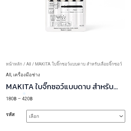
หน้าหลัก
/
All
/ MAKITA ใบจิ๊กซอว์แบบดาบ สำหรับเลื่อยจิ๊กซอว์
All
,
เครื่องมือช่าง
MAKITA ใบจิ๊กซอว์แบบดาบ สำหรับ
เลื่อยจิ๊กซอว์
Price
180
฿
–
420
฿
range:
รหัส
180฿
through