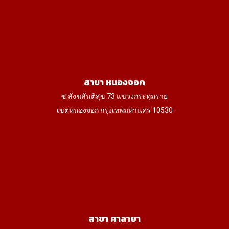
สาขา หนองจอก
ซ.สังฆสันติสุข 73 แขวงกระทุ่มราย
เขตหนองจอก กรุงเทพมหานคร 10530
สาขา ศาลายา