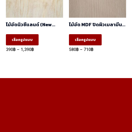
chosen
on
the
ไม้อัดนิวซีแลนด์ (New
ไม้อัด MDF ปิดผิวเมลามีน
product
Zealand) (1.22mx2.44m)
ลายBrown Oak
5001/2020-14 ผิวเสี้ยน สี
This
This
page
เลือกรูปแบบ
เลือกรูปแบบ
ลายไม้ 2 หน้า
product
product
(1.22mx2.44m)
Price
Price
390
฿
–
1,390
฿
580
฿
–
710
฿
has
has
range:
range:
390฿
580฿
multiple
multiple
through
through
variants.
variants.
1,390฿
710฿
The
The
options
options
may
may
be
be
chosen
chosen
on
on
the
the