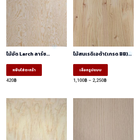
ไม้อัด Larch ลาร์ช
ไม้สนเรดิเอต้า(เกรด BB)
(1.22mx2.44m)
มีตา (1.22mx2.44m)
This
หยิบใส่ตะกร้า
เลือกรูปแบบ
product
Price
420
฿
1,100
฿
–
2,250
฿
has
range:
1,100฿
multiple
through
variants.
2,250฿
The
options
may
be