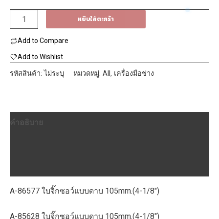
420฿
จำนวน
หยิบใส่ตะกร้า
MAKITA
Add to Compare
ใบ
จิ๊ก
Add to Wishlist
ซอว์
รหัสสินค้า:
ไม่ระบุ
หมวดหมู่:
All
,
เครื่องมือช่าง
แบบ
ดาบ
สำหรับ
คำอธิบาย
เลื่อย
จิ๊ก
ข้อมูลเพิ่มเติม
ซอว์
บทวิจารณ์ (0)
ชิ้น
A-86577 ใบจิ๊กซอว์แบบดาบ 105mm.(4-1/8″)
A-85628 ใบจิ๊กซอว์แบบดาบ 105mm.(4-1/8″)