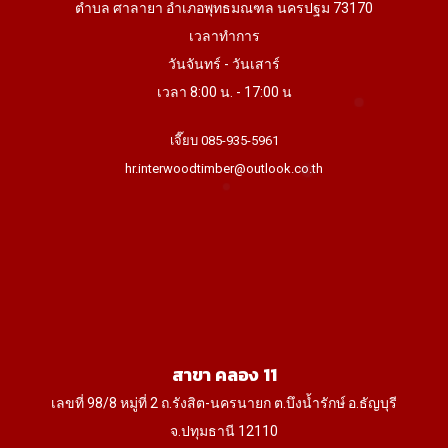
ตำบล ศาลายา อำเภอพุทธมณฑล นครปฐม 73170
เวลาทำการ
วันจันทร์ - วันเสาร์
เวลา 8:00 น. - 17:00 น
เจี๊ยบ 085-935-5961
hr.interwoodtimber@outlook.co.th
สาขา คลอง 11
เลขที่ 98/8 หมู่ที่ 2 ถ.รังสิต-นครนายก ต.บึงน้ำรักษ์ อ.ธัญบุรี
จ.ปทุมธานี 12110