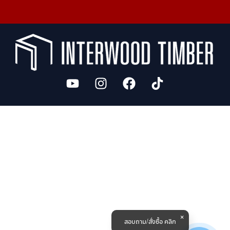
สอบถาม/สั่งซื้อ คลิก