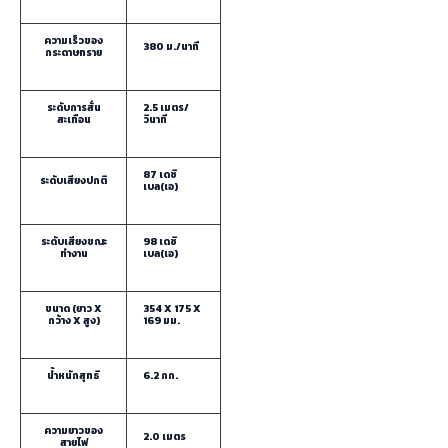
ความเร็วของ
380 ม./นาที
กระดาษทราย
ระดับการสั่น
2.5 เมตร/
สะเทือน
วินาที
87 เดซิ
ระดับเสียงปกติ
เบล(เอ)
ระดับเสียงขณะ
98 เดซิ
ทำงาน
เบล(เอ)
ขนาด (ยาว X
354 X 175 X
กว้าง X สูง)
169 มม.
น้ำหนักสุทธิ
6.2 กก.
ความยาวของ
2.0 เมตร
สายไฟ