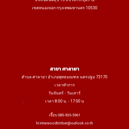
เขตหนองจอก กรุงเทพมหานคร 10530
สาขา ศาลายา
ตำบล ศาลายา อำเภอพุทธมณฑล นครปฐม 73170
เวลาทำการ
วันจันทร์ - วันเสาร์
เวลา 8:00 น. - 17:00 น
เจี๊ยบ 085-935-5961
hr.interwoodtimber@outlook.co.th