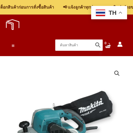
M9400B
กสินค้าก่อนการสั่งซื้อสินค้า
📢 แจ้งลูกค้าทุกท่าน: รบกวนติดต่อฝ่ายขา
เครื่อง
TH
Skip
ขัด
to
สายพาน
content
100x610mm.
(4"x4")
Main
940W
ชิ้น
Menu