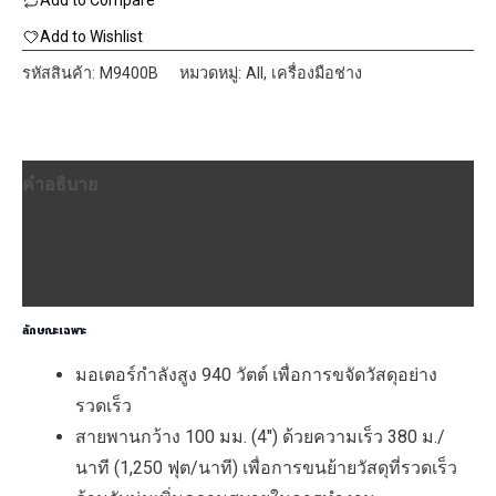
Add to Compare
M9400B
เครื่อง
Add to Wishlist
ขัด
รหัสสินค้า:
M9400B
หมวดหมู่:
All
,
เครื่องมือช่าง
สายพาน
100x610mm.
(4"x4")
คำอธิบาย
940W
ชิ้น
ข้อมูลเพิ่มเติม
บทวิจารณ์ (0)
ลักษณะเฉพาะ
มอเตอร์กำลังสูง 940 วัตต์ เพื่อการขจัดวัสดุอย่าง
รวดเร็ว
สายพานกว้าง 100 มม. (4″) ด้วยความเร็ว 380 ม./
นาที (1,250 ฟุต/นาที) เพื่อการขนย้ายวัสดุที่รวดเร็ว