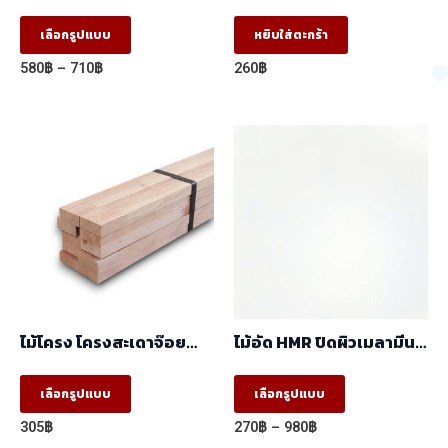
ลายCappucino 5005-
(17x41x2.44 ) ราคา/มัด
12/2050-14 ผิวเสี้ยน สี
(มัด10ท่อน)
This
เลือกรูปแบบ
หยิบใส่ตะกร้า
ลายไม้ 2 หน้า (1.22×2.44)
product
Price
580
฿
–
710
฿
260
฿
has
range:
580฿
multiple
through
variants.
710฿
The
options
may
be
chosen
on
the
ไม้โครง โครงสะเดาจ๊อย
ไม้อัด HMR ปิดผิวเมลามีน
product
(17x41x2.50) ราคา/
ขาว 1หน้า (1.22mx2.44m)
มัด(มัด10ท่อน)
This
This
page
เลือกรูปแบบ
เลือกรูปแบบ
product
product
Price
305
฿
270
฿
–
980
฿
has
has
range: