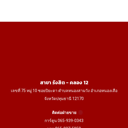
270฿
multiple
multiple
through
variants.
variants.
980฿
The
The
options
options
may
may
be
be
chosen
chosen
on
on
the
the
product
product
สาขา รังสิต - คลอง 12
page
page
เลขที่ 75 หมู่ 10 ซอยปิยะดา ตำบลหนองสามวัง อำเภอหนองเสือ
จังหวัดปทุมธานี 12170
ติดต่อฝ่ายขาย
การ์ตูน 065-939-0343