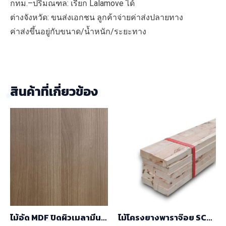
กทม.–ปริมณฑล: เรียก Lalamove ได้
ต่างจังหวัด: ขนส่งเอกชน ลูกค้าจ่ายค่าส่งปลายทาง
ค่าส่งขึ้นอยู่กับขนาด/น้ำหนัก/ระยะทาง
สินค้าที่เกี่ยวข้อง
ไม้อัด MDF ปิดผิวเมลามีน
ไม้โครงยางพาราจ๊อย SC