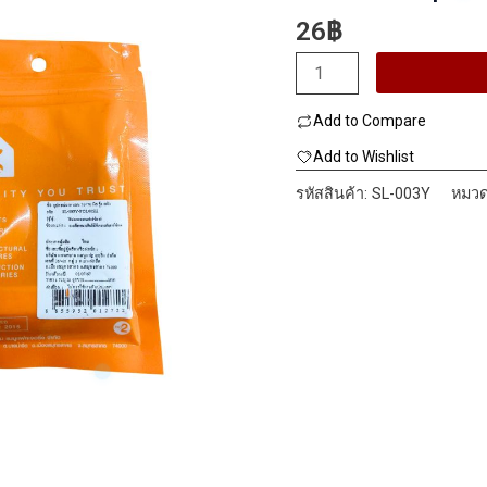
Mm.
26
฿
จำนวน
PANSIAM
Add to Compare
อุปกรณ์
ฉาก
Add to Wishlist
นอน
รหัสสินค้า:
SL-003Y
หมวด
สี
รุ้ง
SL-
003Y
70x70
mm.
ชิ้น