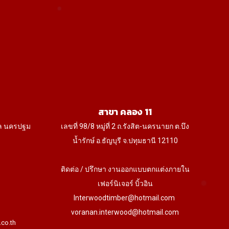
osen
e
oduct
age
สาขา คลอง 11
ล นครปฐม
เลขที่ 98/8 หมู่ที่ 2 ถ.รังสิต-นครนายก ต.บึง
น้ำรักษ์ อ.ธัญบุรี จ.ปทุมธานี 12110
ติดต่อ / ปรึกษา งานออกแบบตกแต่งภายใน
เฟอร์นิเจอร์ บิ้วอิน
Interwoodtimber@hotmail.com
voranan.interwood@hotmail.com
.co.th