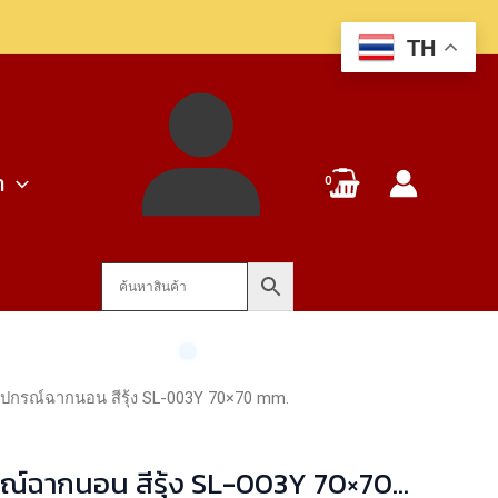
ฉาก
TH
นอน
สี
รุ้ง
SL-
า
003Y
70x70
mm.
ชิ้น
ปกรณ์ฉากนอน สีรุ้ง SL-003Y 70×70 mm.