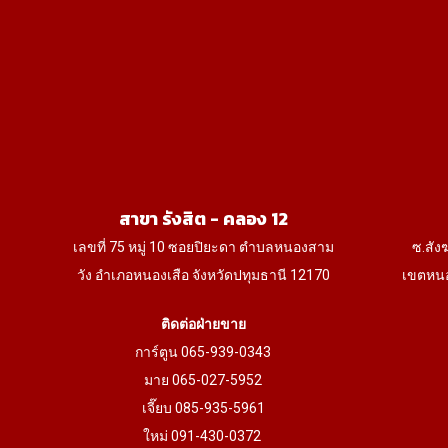
chosen
on
the
product
page
สาขา รังสิต - คลอง 12
เลขที่ 75 หมู่ 10 ซอยปิยะดา ตำบลหนองสาม
ซ.สัง
วัง อำเภอหนองเสือ จังหวัดปทุมธานี 12170
เขตหนอ
ติดต่อฝ่ายขาย
การ์ตูน 065-939-0343
มาย 065-027-5952
เจี๊ยบ 085-935-5961
ใหม่ 091-430-0372