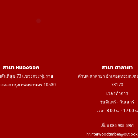
chosen
ch
on
on
the
th
product
pr
page
p
สาขา หนองจอก
สาขา ศาลายา
ฆสันติสุข 73 แขวงกระทุ่มราย
ตำบล ศาลายา อำเภอพุทธมณฑ
งจอก กรุงเทพมหานคร 10530
73170
เวลาทำการ
วันจันทร์ - วันเสาร์
เวลา 8:00 น. - 17:00 น
เจี๊ยบ 085-935-5961
hr.interwoodtimber@outlook