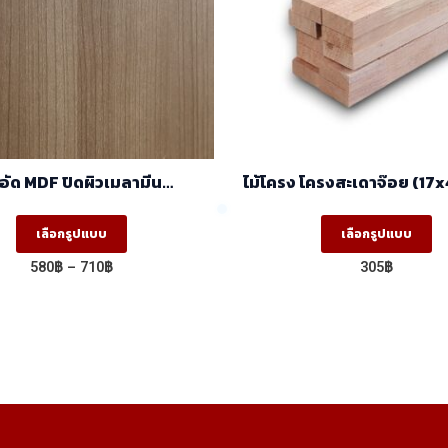
้อัด MDF ปิดผิวเมลามีน
ไม้โครง โครงสะเดาจ๊อย (17x
ucino 5005-12/2050-14 ผิว
ราคา/มัด(มัด10ท่อน
 สีลายไม้ 2 หน้า (1.22×2.44)
This
Th
เลือกรูปแบบ
เลือกรูปแบบ
product
pr
Price
580
฿
–
710
฿
305
฿
has
ha
range:
580฿
multiple
mu
through
variants.
va
710฿
The
T
options
op
may
m
be
b