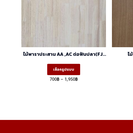
ไม้พาราประสาน AA ,AC ต่อฟันปลา(FJ)
ไม
(1.22m X 2.44m)
ลายCapp
เสี้ยน
This
เลือกรูปแบบ
product
Price
700
฿
–
1,950
฿
has
range:
700฿
multiple
through
variants.
1,950฿
The
options
may
be