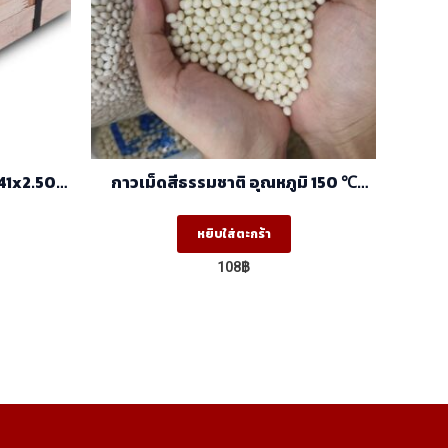
41x2.50)
กาวเม็ดสีธรรมชาติ อุณหภูมิ 150 ℃
)
-180 ℃
is
หยิบใส่ตะกร้า
oduct
108
฿
s
ltiple
riants.
he
tions
ay
e