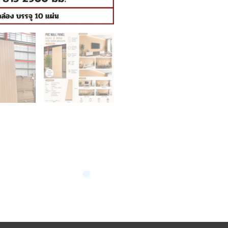
PVC2227
K7127-
302
(บีช)
8mmx200mmx2900mm
ชิ้น