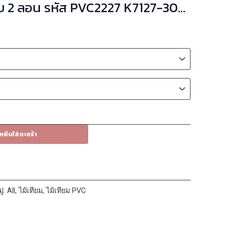
ส PVC2227 K7127-302
00mmx2900mm
หยิบใส่ตะกร้า
ู่:
All
,
ไม้เทียม
,
ไม้เทียม PVC