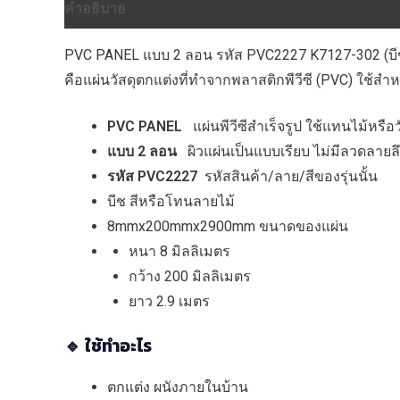
คำอธิบาย
ข้อมูลเพิ่มเติม
บทวิจารณ์ (0)
PVC PANEL แบบ 2 ลอน รหัส PVC2227 K7127-302 
คือแผ่นวัสดุตกแต่งที่ทำจากพลาสติกพีวีซี (PVC) ใช้สำ
PVC PANEL
แผ่นพีวีซีสำเร็จรูป ใช้แทนไม้หรือว
แบบ 2 ลอน
ผิวแผ่นเป็นแบบเรียบ ไม่มีลวดลายลึ
รหัส PVC2227
รหัสสินค้า/ลาย/สีของรุ่นนั้น
บีช สีหรือโทนลายไม้
8mmx200mmx2900mm ขนาดของแผ่น
หนา 8 มิลลิเมตร
กว้าง 200 มิลลิเมตร
ยาว 2.9 เมตร
🔹 ใช้ทำอะไร
ตกแต่ง ผนังภายในบ้าน