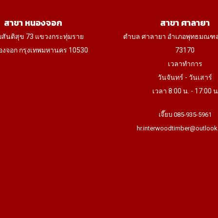
สาขา หนองจอก
สาขา ศาลายา
ฆสันติสุข 73 แขวงกระทุ่มราย
ตำบล ศาลายา อำเภอพุทธมณฑ
งจอก กรุงเทพมหานคร 10530
73170
เวลาทำการ
วันจันทร์ - วันเสาร์
เวลา 8:00 น. - 17:00 น
เจี๊ยบ 085-935-5961
hr.interwoodtimber@outlook