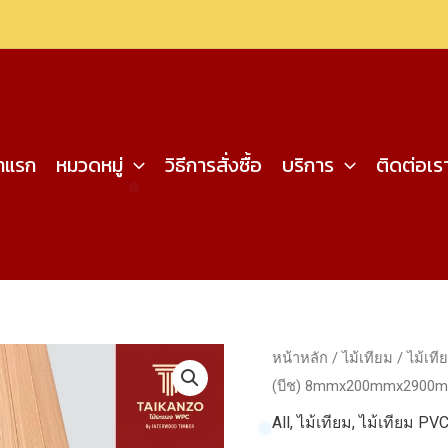
้าแรก
หมวดหมู่
วิธีการสั่งซื้อ
บริการ
ติดต่อเร
หน้าหลัก
/
ไม้เทียม
/
ไม้เที
(บีช) 8mmx200mmx2900
All
,
ไม้เทียม
,
ไม้เทียม PV