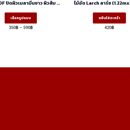
DF ปิดผิวเมลามีนขาว ผิวส้ม 2
ไม้อัด Larch ลาร์
หน้า (1.22mx2.44m)
This
เลือกรูปแบบ
หยิบใส่ตะกร้า
product
Price
350
฿
–
590
฿
420
฿
has
range:
350฿
multiple
through
variants.
590฿
The
options
may
be
chosen
on
the
product
page