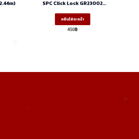
ช (1.22mx2.44m)
SPC Click Lock GR23002
230x1530x6mm.
หยิบใส่ตะกร้า
450
฿