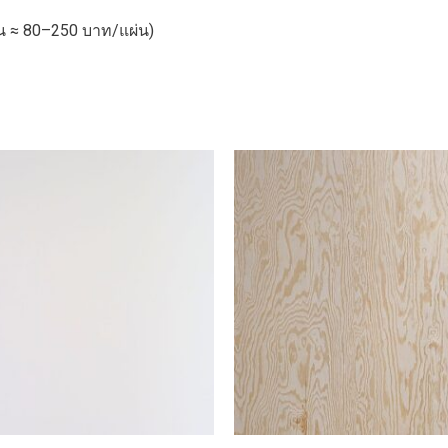
าน ≈ 80–250 บาท/แผ่น)