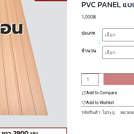
PVC PANEL แบบ 2 ลอน รหั
(บีช) 8mmx2
1,000
฿
ปะเภท
จำนวน
จำนวน
PVC
Add to Compare
PANEL
แบบ
Add to Wishlist
2
รหัสสินค้า:
ไม่ระบุ
หมวดหม
ลอน
รหัส