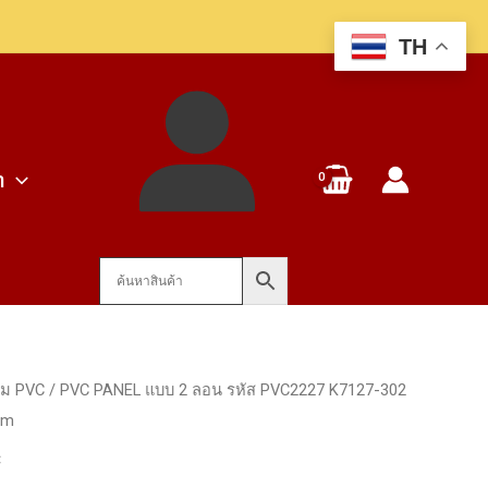
TH
า
ยม PVC
/ PVC PANEL แบบ 2 ลอน รหัส PVC2227 K7127-302
mm
C