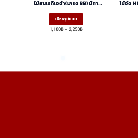
ไม้สนเรดิเอต้า(เกรด BB) มีตา
ไม้อัด M
(1.22mx2.44m)
This
เลือกรูปแบบ
product
Price
1,100
฿
–
2,250
฿
has
range:
1,100฿
multiple
through
variants.
2,250฿
The
options
may
be
chosen
on
the
product
page