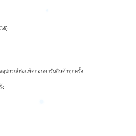
ได้)
อุปกรณ์ห่อแพ็คก่อนมารับสินค้าทุกครั้ง
ั้ง