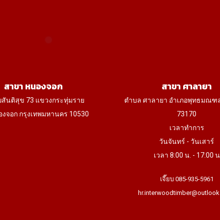
on
the
product
page
สาขา หนองจอก
สาขา ศาลายา
ฆสันติสุข 73 แขวงกระทุ่มราย
ตำบล ศาลายา อำเภอพุทธมณฑ
งจอก กรุงเทพมหานคร 10530
73170
เวลาทำการ
วันจันทร์ - วันเสาร์
เวลา 8:00 น. - 17:00 น
เจี๊ยบ 085-935-5961
hr.interwoodtimber@outlook