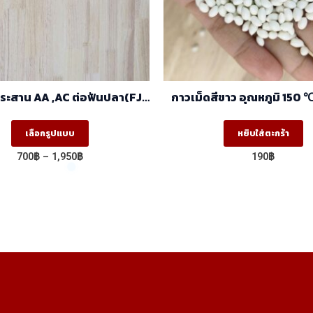
C ต่อฟันปลา(FJ)
กาวเม็ดสีขาว อุณหภูมิ 150 
(1.22m X 2.44m)
This
เลือกรูปแบบ
หยิบใส่ตะกร้า
product
Price
700
฿
–
1,950
฿
190
฿
has
range:
700฿
multiple
through
variants.
1,950฿
The
options
may
be
chosen