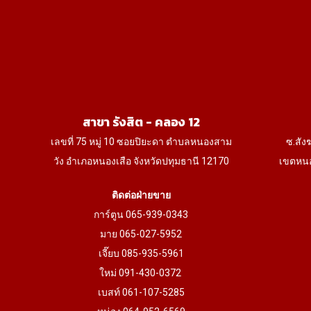
on
the
product
page
สาขา รังสิต - คลอง 12
เลขที่ 75 หมู่ 10 ซอยปิยะดา ตำบลหนองสาม
ซ.สัง
วัง อำเภอหนองเสือ จังหวัดปทุมธานี 12170
เขตหนอ
ติดต่อฝ่ายขาย
การ์ตูน 065-939-0343
มาย 065-027-5952
เจี๊ยบ 085-935-5961
ใหม่ 091-430-0372
เบสท์ 061-107-5285