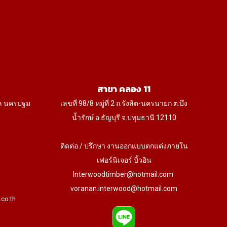
on
the
product
page
สาขา คลอง 11
ล นครปฐม
เลขที่ 98/8 หมู่ที่ 2 ถ.รังสิต-นครนายก ต.บึง
น้ำรักษ์ อ.ธัญบุรี จ.ปทุมธานี 12110
ติดต่อ / ปรึกษา งานออกแบบตกแต่งภายใน
เฟอร์นิเจอร์ บิ้วอิน
Interwoodtimber@hotmail.com
voranan.interwood@hotmail.com
.co.th