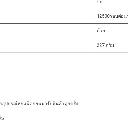
จีบ
12500รอบต่อนา
ถ้วย
227 กรัม
อุปกรณ์ห่อแพ็คก่อนมารับสินค้าทุกครั้ง
ั้ง