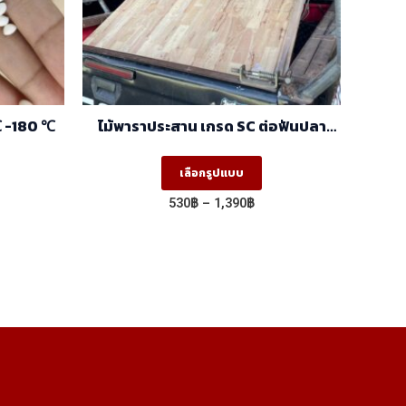
℃ -180 ℃
ไม้พาราประสาน เกรด SC ต่อฟันปลา
(FJ) (1.22m X 2.44m)
This
เลือกรูปแบบ
product
Price
530
฿
–
1,390
฿
has
range:
530฿
multiple
through
variants.
1,390฿
The
options
may
be
chosen