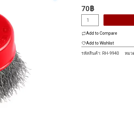
70
฿
จำนวน
RONIX
Add to Compare
RH-
9940
Add to Wishlist
แปรง
รหัสสินค้า:
RH-9940
หมวด
ลวด
กลม
แบบ
ถ้วย
ชิ้น