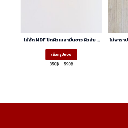
ไม้อัด MDF ปิดผิวเมลามีนขาว ผิวส้ม 2
ไม้พาราประสาน AA ,A
หน้า (1.22mx2.44m)
This
เลือกรูปแบบ
product
Price
350
฿
–
590
฿
has
range:
350฿
multiple
through
variants.
590฿
The
options
may
be
chosen