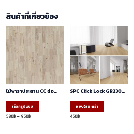
สินค้าที่เกี่ยวข้อง
ไม้พาราประสาน CC ต่อ
SPC Click Lock GR23002
ฟันปลา (FJ) (1.22m X
230x1530x6mm.
2.44m)
This
เลือกรูปแบบ
หยิบใส่ตะกร้า
product
Price
580
฿
–
950
฿
450
฿
has
range:
580฿
multiple
through