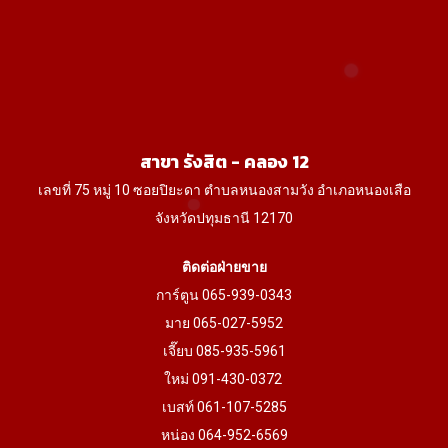
may
be
chosen
on
the
product
สาขา รังสิต - คลอง 12
page
เลขที่ 75 หมู่ 10 ซอยปิยะดา ตำบลหนองสามวัง อำเภอหนองเสือ
จังหวัดปทุมธานี 12170
ติดต่อฝ่ายขาย
การ์ตูน 065-939-0343
มาย 065-027-5952
เจี๊ยบ 085-935-5961
ใหม่ 091-430-0372
เบสท์ 061-107-5285
หน่อง 064-952-6569