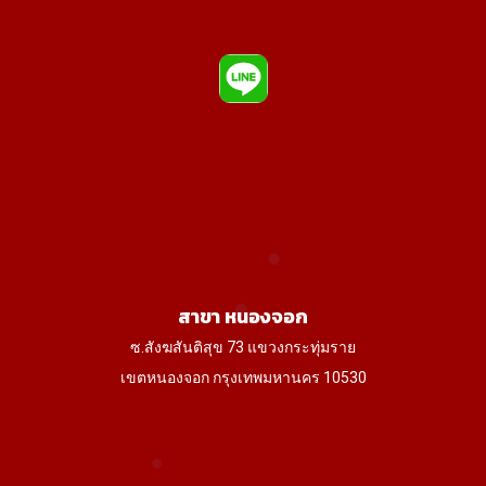
สาขา หนองจอก
ซ.สังฆสันติสุข 73 แขวงกระทุ่มราย
เขตหนองจอก กรุงเทพมหานคร 10530