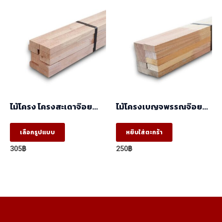
variants.
950฿
The
options
may
be
chosen
on
the
ไม้โครง โครงสะเดาจ๊อย
ไม้โครงเบญจพรรณจ๊อย
product
(17x41x2.50) ราคา/
(17 X 41 X 2.44) ราคา/
มัด(มัด10ท่อน)
มัด(มัด10ท่อน)
This
page
เลือกรูปแบบ
หยิบใส่ตะกร้า
product
305
฿
250
฿
has
multiple
variants.
The
options