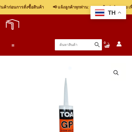
Sealant
้าก่อนการสั่งซื้อสินค้า
📢 แจ้งลูกค้าทุกท่าน: รบกวนติดต่อฝ่ายขาย เพื่
TOA
TH
Skip
GP
to
(ชนิด
content
กรด)
280ml.
Main
ชิ้น
Menu