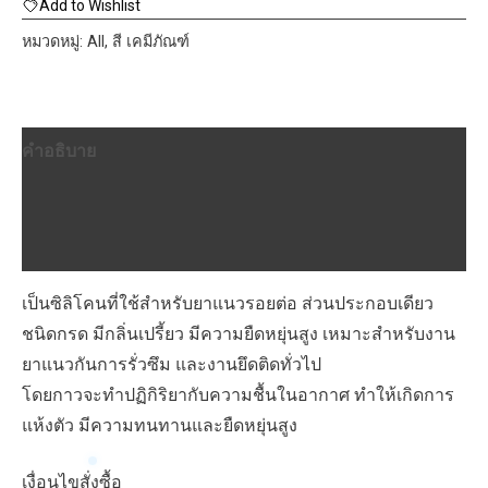
TOA
Add to Wishlist
GP
หมวดหมู่:
All
,
สี เคมีภัณฑ์
(ชนิด
กรด)
280ml.
คำอธิบาย
ชิ้น
ข้อมูลเพิ่มเติม
บทวิจารณ์ (0)
เป็นซิลิโคนที่ใช้สำหรับยาแนวรอยต่อ ส่วนประกอบเดียว
ชนิดกรด มีกลิ่นเปรี้ยว มีความยืดหยุ่นสูง เหมาะสำหรับงาน
ยาแนวกันการรั่วซึม และงานยึดติดทั่วไป
โดยกาวจะทำปฏิกิริยากับความชื้นในอากาศ ทำให้เกิดการ
แห้งตัว มีความทนทานและยืดหยุ่นสูง
เงื่อนไขสั่งซื้อ