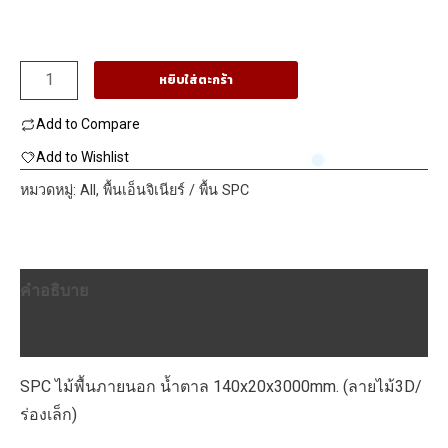
จำนวน
หยิบใส่ตะกร้า
SPC
Add to Compare
ไม้
พื้น
Add to Wishlist
ภายนอก
หมวดหมู่:
All
,
พื้นเอ็นจิเนียร์ / พื้น SPC
น้ำตาล
140x20x3000mm.
(ลายไม้3D/
คำอธิบาย
ร่อง
เล็ก)
บทวิจารณ์ (0)
ชิ้น
SPC ไม้พื้นภายนอก น้ำตาล 140x20x3000mm. (ลายไม้3D/
ร่องเล็ก)