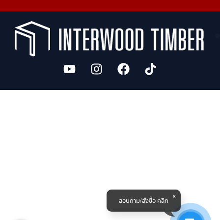
สอบถาม/สั่งซื้อ คลิก