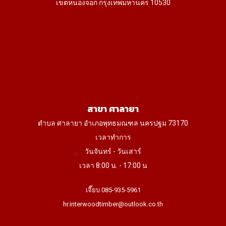
เขตหนองจอก กรุงเทพมหานคร 10530
สาขา ศาลายา
ตำบล ศาลายา อำเภอพุทธมณฑล นครปฐม 73170
เวลาทำการ
วันจันทร์ - วันเสาร์
เวลา 8:00 น. - 17:00 น
เจี๊ยบ 085-935-5961
hr.interwoodtimber@outlook.co.th