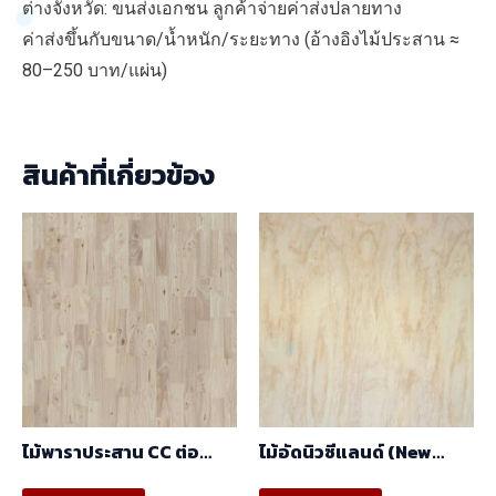
ต่างจังหวัด: ขนส่งเอกชน ลูกค้าจ่ายค่าส่งปลายทาง
ค่าส่งขึ้นกับขนาด/น้ำหนัก/ระยะทาง (อ้างอิงไม้ประสาน ≈
80–250 บาท/แผ่น)
สินค้าที่เกี่ยวข้อง
ไม้พาราประสาน CC ต่อ
ไม้อัดนิวซีแลนด์ (New
ฟันปลา (FJ) (1.22m X
Zealand) (1.22mx2.44m)
This
This