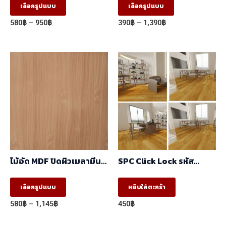
2.44m)
เลือกรูปแบบ
เลือกรูปแบบ
product
product
Price
Price
580
฿
–
950
฿
390
฿
–
1,390
฿
has
has
range:
range:
580฿
390฿
multiple
multiple
through
through
variants.
variants.
950฿
1,390฿
The
The
options
options
may
may
be
be
chosen
chosen
on
on
the
the
ไม้อัด MDF ปิดผิวเมลามีน
SPC Click Lock รหัส
product
product
ลายBeech 5008-
GR23003
12/2030-14 ผิวเสี้ยน สี
230x1530x6mm.
This
page
page
เลือกรูปแบบ
หยิบใส่ตะกร้า
ลายไม้ 2 หน้า
product
(1.22mx2.44m)
Price
580
฿
–
1,145
฿
450
฿
has
range:
580฿
multiple