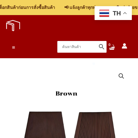
ไม้
กสินค้าก่อนการสั่งซื้อสินค้า
📢 แจ้งลูกค้าทุกท่าน: รบกวนติดต่อฝ่ายขาย
พื้น
TH
Skip
ภายนอก
to
น้ำตาล
content
140x20x3000mm.
(ลายไม้3D/
Main
ร่อง
เล็ก)
Menu
ชิ้น