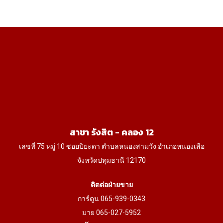
through
variants.
1,145฿
The
options
may
be
chosen
on
the
product
สาขา รังสิต - คลอง 12
page
เลขที่ 75 หมู่ 10 ซอยปิยะดา ตำบลหนองสามวัง อำเภอหนองเสือ
จังหวัดปทุมธานี 12170
ติดต่อฝ่ายขาย
การ์ตูน 065-939-0343
มาย 065-027-5952