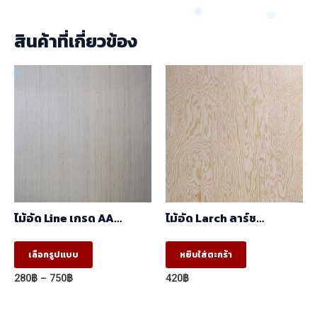
สินค้าที่เกี่ยวข้อง
ไม้อัด Line เกรด AA
ไม้อัด Larch ลาร์ช
(1.22mx2.44m)
(1.22mx2.44m)
This
เลือกรูปแบบ
หยิบใส่ตะกร้า
product
Price
280
฿
–
750
฿
420
฿
has
range:
280฿
multiple
through