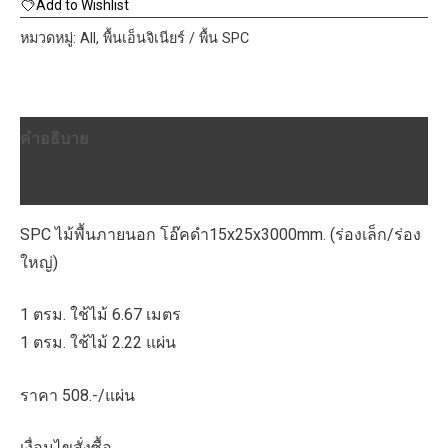
พื้น
Add to Wishlist
ภายนอก
หมวดหมู่:
All
,
พื้นเอ็นจิเนียร์ / พื้น SPC
โอ๊
คดำ
15x25x3000mm
คำอธิบาย
ชิ้น
บทวิจารณ์ (0)
SPC ไม้พื้นภายนอก โอ๊คดำ
15x25x3000mm. (ร่องเล็ก/ร่อง
ใหญ่)
1 ตรม. ใช้ไม้ 6.67 เมตร
1 ตรม. ใช้ไม้ 2.22 แผ่น
ราคา 508.-/แผ่น
เงื่อนไขสั่งซื้อ