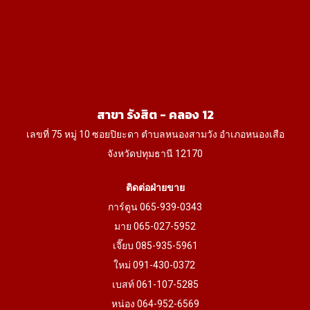
may
be
chosen
on
the
product
สาขา รังสิต - คลอง 12
page
เลขที่ 75 หมู่ 10 ซอยปิยะดา ตำบลหนองสามวัง อำเภอหนองเสือ
จังหวัดปทุมธานี 12170
ติดต่อฝ่ายขาย
การ์ตูน 065-939-0343
มาย 065-027-5952
เจี๊ยบ 085-935-5961
ใหม่ 091-430-0372
เบสท์ 061-107-5285
หน่อง 064-952-6569