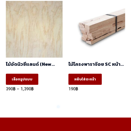
variants.
750฿
The
options
may
be
chosen
on
the
ไม้อัดนิวซีแลนด์ (New
ไม้โครงพาราจ๊อย SC หน้า
product
Zealand) (1.22mx2.44m)
แคบ (17x35x2.44) ราคา/
มัด(มัด10ท่อน)
This
page
เลือกรูปแบบ
หยิบใส่ตะกร้า
product
Price
390
฿
–
1,390
฿
190
฿
has
range:
390฿
multiple
through
variants.
1,390฿
The
options