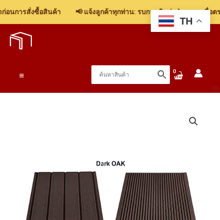
ไม้
อนการสั่งซื้อสินค้า
📢 แจ้งลูกค้าทุกท่าน: รบกวนติดต่อฝ่ายขาย เพื่อตรว
พื้น
TH
Skip
ภายนอก
to
โอ๊
content
คดำ
15x25x3000mm
Main
ชิ้น
Menu