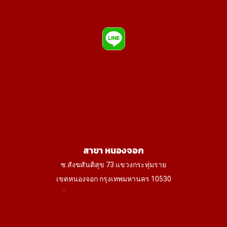
สาขา หนองจอก
ซ.สังฆสันติสุข 73 แขวงกระทุ่มราย
เขตหนองจอก กรุงเทพมหานคร 10530