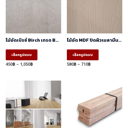
ไม้อัดเบิรช์ Birch เกรด BC
ไม้อัด MDF ปิดผิวเมลามีน
(1.22mx2.44m)
ลายBrown Oak
5001/2020-14 ผิวเสี้ยน สี
This
This
เลือกรูปแบบ
เลือกรูปแบบ
ลายไม้ 2 หน้า
product
product
(1.22mx2.44m)
Price
Price
450
฿
–
1,050
฿
580
฿
–
710
฿
has
has
range:
range:
450฿
580฿
multiple
multiple
through
through
variants.
variants.
1,050฿
710฿
The
The
options
options
may
may
be
be
chosen
chosen