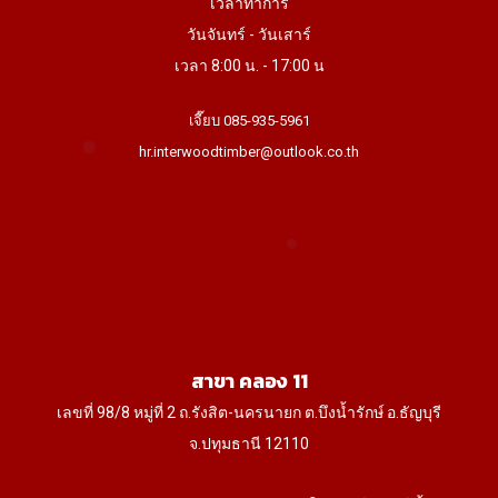
เวลาทำการ
วันจันทร์ - วันเสาร์
เวลา 8:00 น. - 17:00 น
เจี๊ยบ 085-935-5961
hr.interwoodtimber@outlook.co.th
สาขา คลอง 11
เลขที่ 98/8 หมู่ที่ 2 ถ.รังสิต-นครนายก ต.บึงน้ำรักษ์ อ.ธัญบุรี
จ.ปทุมธานี 12110