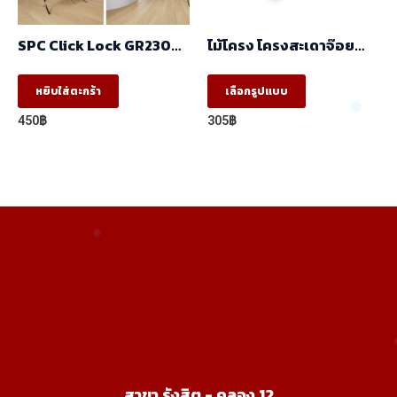
on
on
the
the
SPC Click Lock GR23002
ไม้โครง โครงสะเดาจ๊อย
product
product
230x1530x6mm.
(17x41x2.50) ราคา/
มัด(มัด10ท่อน)
This
page
page
หยิบใส่ตะกร้า
เลือกรูปแบบ
product
450
฿
305
฿
has
multiple
variants.
The
options
may
be
chosen
on
the
product
สาขา รังสิต - คลอง 12