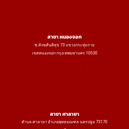
สาขา หนองจอก
ซ.สังฆสันติสุข 73 แขวงกระทุ่มราย
เขตหนองจอก กรุงเทพมหานคร 10530
สาขา ศาลายา
ตำบล ศาลายา อำเภอพุทธมณฑล นครปฐม 73170