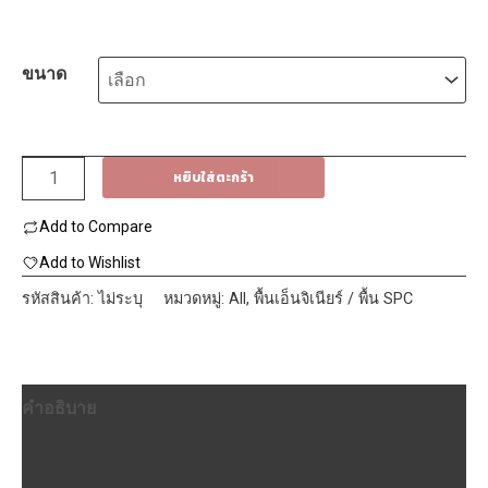
ขนาด
จำนวน
หยิบใส่ตะกร้า
SPC
Add to Compare
ไม้
พื้น
Add to Wishlist
ภายนอก
รหัสสินค้า:
ไม่ระบุ
หมวดหมู่:
All
,
พื้นเอ็นจิเนียร์ / พื้น SPC
140x21x3000mm.
(ลายไม้
2
คำอธิบาย
สี/
แบบ
ข้อมูลเพิ่มเติม
ตัน)