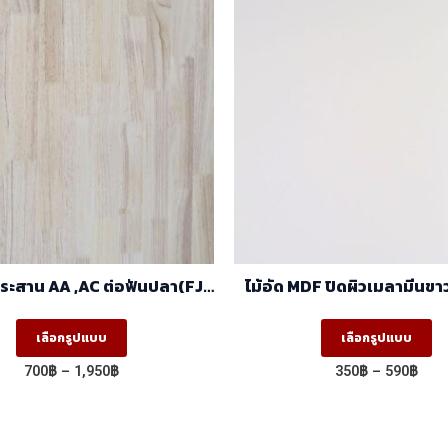
C ต่อฟันปลา(FJ)
ไม้อัด MDF ปิดผิวเมลามีนขาว
(1.22m X 2.44m)
หน้า (1.22mx2.44m
This
Th
เลือกรูปแบบ
เลือกรูปแบบ
product
pr
Price
Pric
700
฿
–
1,950
฿
350
฿
–
590
฿
has
ha
range:
rang
700฿
350
multiple
mu
through
thr
variants.
va
1,950฿
590