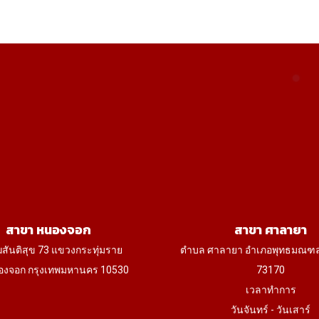
The
T
options
op
may
m
be
b
chosen
ch
on
on
the
th
product
pr
page
p
สาขา หนองจอก
สาขา ศาลายา
ฆสันติสุข 73 แขวงกระทุ่มราย
ตำบล ศาลายา อำเภอพุทธมณฑ
งจอก กรุงเทพมหานคร 10530
73170
เวลาทำการ
วันจันทร์ - วันเสาร์