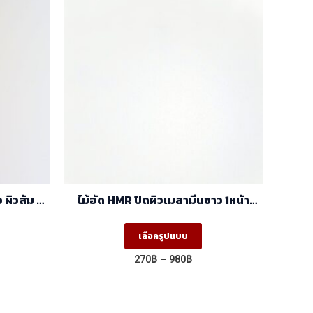
 ผิวส้ม 2
ไม้อัด HMR ปิดผิวเมลามีนขาว 1หน้า
)
(1.22mx2.44m)
is
This
เลือกรูปแบบ
oduct
product
e
Price
270
฿
–
980
฿
s
has
e:
range:
฿
270฿
ltiple
multiple
ough
through
riants.
variants.
฿
980฿