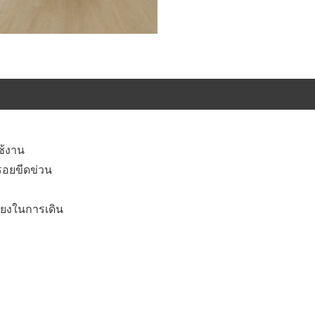
ช้งาน
นรอยขีดข่วน
ียงในการเดิน