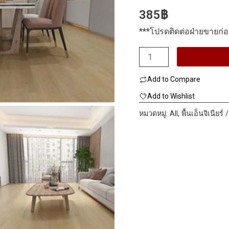
385
฿
***โปรดติดต่อฝ่ายขายก่อน
จำนวน
SPC
Add to Compare
Click
Lock
Add to Wishlist
GR21002
หมวดหมู่:
All
,
พื้นเอ็นจิเนียร์ 
183x1220x5mm.
ชิ้น