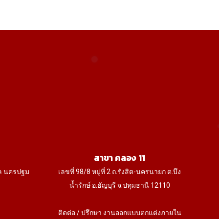
he
The
tions
options
ay
may
e
be
osen
chosen
on
e
the
oduct
product
age
page
สาขา คลอง 11
ล นครปฐม
เลขที่ 98/8 หมู่ที่ 2 ถ.รังสิต-นครนายก ต.บึง
น้ำรักษ์ อ.ธัญบุรี จ.ปทุมธานี 12110
ติดต่อ / ปรึกษา งานออกแบบตกแต่งภายใน