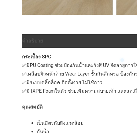
คำอธิบาย
บทวิจารณ์ (0)
กระเบื้อง SPC
✅มีPU Coating ช่วยป้องกันน้ำและรังสี UV ยืดอายุการใ
✅เคลือบผิวหน้าด้วย Wear Layer ชั้นกันสึกหรอ ป้องกั
✅มีระบบคลิ๊กล็อค ติดตั้งง่าย ไม่ใช้กาว
✅มี IXPE Foamในตัว ช่วยเพิ่มความสบายเท้า และลดเส
คุณสมบัติ
เป็นมิตรกับสิงแวดล้อม
กันน้ำ