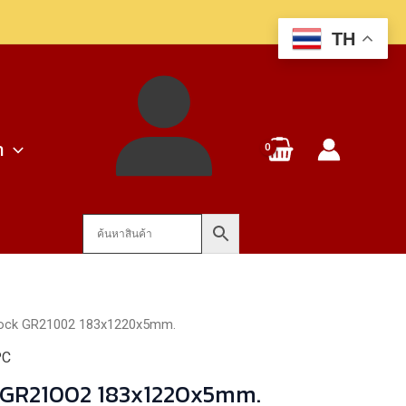
Lock
TH
GR21002
183x1220x5mm.
ชิ้น
า
Lock GR21002 183x1220x5mm.
PC
k GR21002 183x1220x5mm.