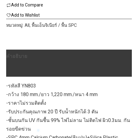
Add to Compare
Click
Lock
Add to Wishlist
YN803
หมวดหมู่:
All
,
พื้นเอ็นจิเนียร์ / พื้น SPC
1220x180x4mm.
ชิ้น
คำอธิบาย
บทวิจารณ์ (0)
-รหัสสี YN803
-กว้าง 180 mm./ยาว 1,220 mm./หนา 4 mm
-ราคาไม่รวมติดตั้ง
-รับประกันคุณภาพ 20 ปี รับน้ำหนักได้ 3 ตัน
-ชั้นบนกัน UV กันชื้น 99% ไฟไม่ลาม ไม่ติดไฟ ผิว0.3มม. กัน
รอยขีดข่วน
-SPC 4mm Calcium Carbonate(หินปูน)+Silica Plastic