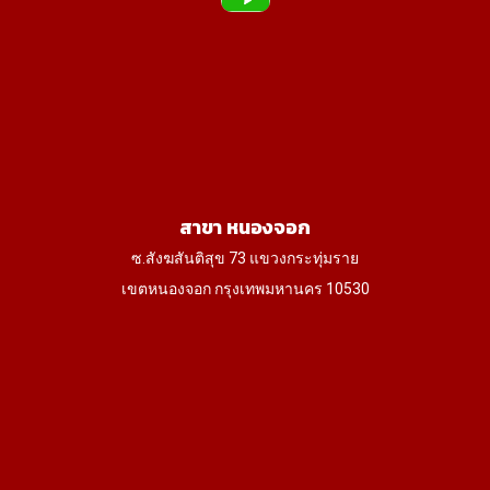
สาขา หนองจอก
ซ.สังฆสันติสุข 73 แขวงกระทุ่มราย
เขตหนองจอก กรุงเทพมหานคร 10530