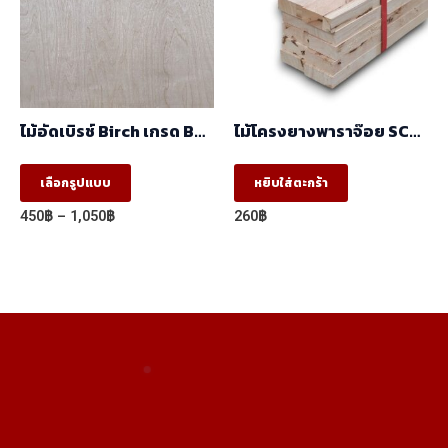
may
may
be
be
chosen
chosen
on
on
the
the
ไม้อัดเบิรช์ Birch เกรด BC
ไม้โครงยางพาราจ๊อย SC
product
product
(1.22mx2.44m)
(17x41x2.44 ) ราคา/มัด
(มัด10ท่อน)
This
page
page
เลือกรูปแบบ
หยิบใส่ตะกร้า
product
Price
450
฿
–
1,050
฿
260
฿
has
range:
450฿
multiple
through
variants.
1,050฿
The
options
may
be
chosen