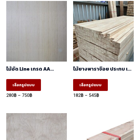
ไม้อัด Line เกรด AA
ไม้ยางพาราจ๊อย ประกบ เสา
(1.22mx2.44m)
AB
This
This
เลือกรูปแบบ
เลือกรูปแบบ
product
product
Price
Price
280
฿
–
750
฿
182
฿
–
545
฿
has
has
range:
range:
280฿
182฿
multiple
multiple
through
through
variants.
variants.
750฿
545฿
The
The
options
options