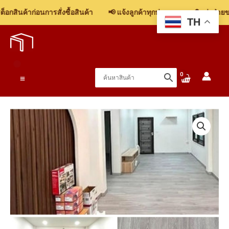
Click
กสินค้าก่อนการสั่งซื้อสินค้า
📢 แจ้งลูกค้าทุกท่าน: รบกวนติดต่อฝ่ายขาย
Lock
TH
Skip
YN803
to
1220x180x4mm.
content
ชิ้น
Main
Menu