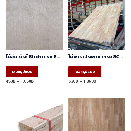
ไม้อัดเบิรช์ Birch เกรด BC
ไม้พาราประสาน เกรด SC
(1.22mx2.44m)
ต่อฟันปลา (FJ) (1.22m X
2.44m)
This
This
เลือกรูปแบบ
เลือกรูปแบบ
product
product
Price
Price
450
฿
–
1,050
฿
530
฿
–
1,390
฿
has
has
range:
range:
450฿
530฿
multiple
multiple
through
through
variants.
variants.
1,050฿
1,390฿
The
The
options
options
may
may