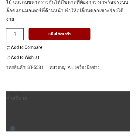
ไม้ และลบขนาดราวกั้นให้มีขนาดที่ต้องการ มาพร้อมระบบ
ล็อคแกนมอเตอร์ที่ด้านหน้า ทำให้เปลี่ยนดอกเซาะร่องได้
ง่าย
จำนวน
หยิบใส่ตะกร้า
STANLEY
Add to Compare
ST-
55B1
Add to Wishlist
เครื่อง
รหัสสินค้า:
ST-55B1
หมวดหมู่:
All
,
เครื่องมือช่าง
ทิม
เม
อร์
คำอธิบาย
550W
1/4นิ้ว
ข้อมูลเพิ่มเติม
ชิ้น
บทวิจารณ์ (0)