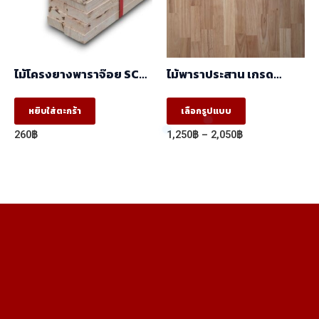
be
be
chosen
chosen
on
on
the
the
ไม้โครงยางพาราจ๊อย SC
ไม้พาราประสาน เกรด
product
product
(17x41x2.44 ) ราคา/มัด
AA,AC ต่อตรง (ฺBJ) (1.22m
(มัด10ท่อน)
X 2.44m)
This
page
page
หยิบใส่ตะกร้า
เลือกรูปแบบ
product
Price
260
฿
1,250
฿
–
2,050
฿
has
range:
1,250฿
multiple
through
variants.
2,050฿
The
options
may
be
chosen
on