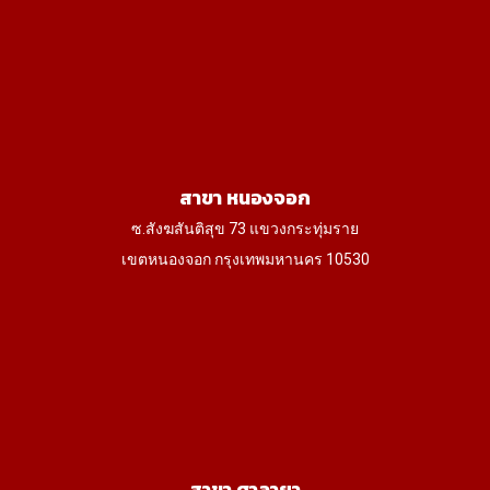
สาขา หนองจอก
ซ.สังฆสันติสุข 73 แขวงกระทุ่มราย
เขตหนองจอก กรุงเทพมหานคร 10530