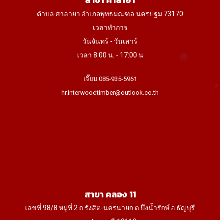
สาขา ศาลายา
ตำบล ศาลายา อำเภอพุทธมณฑล นครปฐม 73170
เวลาทำการ
วันจันทร์ - วันเสาร์
เวลา 8:00 น. - 17:00 น
เจี๊ยบ 085-935-5961
hr.interwoodtimber@outlook.co.th
สาขา คลอง 11
เลขที่ 98/8 หมู่ที่ 2 ถ.รังสิต-นครนายก ต.บึงน้ำรักษ์ อ.ธัญบุรี