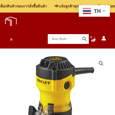
ST-
กสินค้าก่อนการสั่งซื้อสินค้า
📢 แจ้งลูกค้าทุกท่าน: รบกวนติดต่อฝ่ายขา
55B1
TH
Skip
เครื่อง
to
ทิม
content
เม
อร์
Main
550W
1/4นิ้ว
Menu
ชิ้น