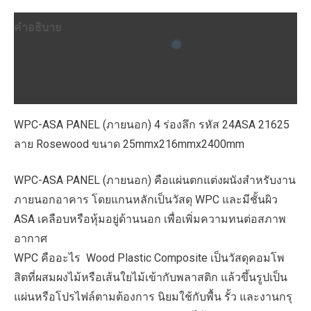
ลึก
คำอธิบาย
รหัส
24ASA
ข้อมูลเพิ่มเติม
21625
บทวิจารณ์ (0)
ลาย
Rosewood
WPC-ASA PANEL (ภายนอก) 4 ร่องลึก รหัส 24ASA 21625
ขนาด
ลาย Rosewood ขนาด 25mmx216mmx2400mm
25mmx216mmx2400mm
ชิ้น
WPC-ASA PANEL (ภายนอก) คือแผ่นตกแต่งผนังสำหรับงาน
ภายนอกอาคาร โดยแกนหลักเป็นวัสดุ WPC และมีชั้นผิว
ASA เคลือบหรือหุ้มอยู่ด้านนอก เพื่อเพิ่มความทนต่อสภาพ
อากาศ
WPC คืออะไร Wood Plastic Composite เป็นวัสดุคอมโพ
สิตที่ผสมผงไม้หรือเส้นใยไม้เข้ากับพลาสติก แล้วขึ้นรูปเป็น
แผ่นหรือโปรไฟล์ตามต้องการ นิยมใช้กับพื้น รั้ว และงานกรุ