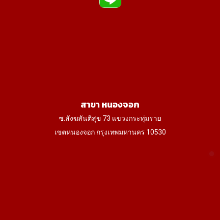
สาขา หนองจอก
ซ.สังฆสันติสุข 73 แขวงกระทุ่มราย
เขตหนองจอก กรุงเทพมหานคร 10530