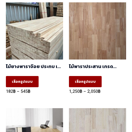
ไม้ยางพาราจ๊อย ประกบ เสา
ไม้พาราประสาน เกรด
AB
AA,AC ต่อตรง (ฺBJ) (1.22m
X 2.44m)
This
This
เลือกรูปแบบ
เลือกรูปแบบ
product
product
Price
Price
182
฿
–
545
฿
1,250
฿
–
2,050
฿
has
has
range:
range:
182฿
1,250฿
multiple
multiple
through
through
variants.
variants.
545฿
2,050฿
The
The
options
options