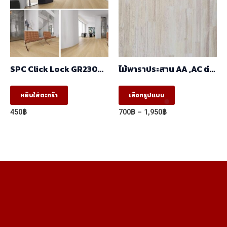
may
may
be
be
chosen
chosen
on
on
the
the
SPC Click Lock GR23002
ไม้พาราประสาน AA ,AC ต่อ
product
product
230x1530x6mm.
ฟันปลา(FJ) (1.22m X
2.44m)
This
page
page
หยิบใส่ตะกร้า
เลือกรูปแบบ
product
Price
450
฿
700
฿
–
1,950
฿
has
range:
700฿
multiple
through
variants.
1,950฿
The
options
may
be
chosen