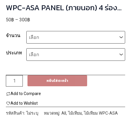
WPC-ASA PANEL (ภายนอก) 4 ร่อง
ลึก รหัส 24ASA 21625 ลาย Rosewood
Price
50
฿
–
300
฿
ขนาด 25mmx216mmx2400mm
range:
จำนวน
50฿
through
300฿
ประเภท
จำนวน
หยิบใส่ตะกร้า
WPC-
Add to Compare
ASA
PANEL
Add to Wishlist
(ภายนอก)
รหัสสินค้า:
ไม่ระบุ
หมวดหมู่:
All
,
ไม้เทียม
,
ไม้เทียม WPC-ASA
4
ร่อง