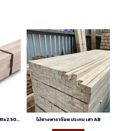
41x2.50)
ไม้ยางพาราจ๊อย ประกบ เสา AB
)
is
This