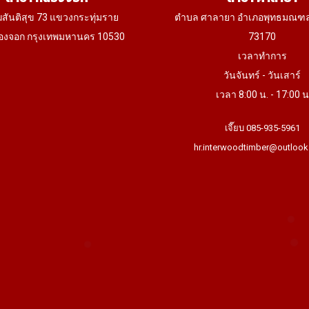
ฆสันติสุข 73 แขวงกระทุ่มราย
ตำบล ศาลายา อำเภอพุทธมณฑ
งจอก กรุงเทพมหานคร 10530
73170
เวลาทำการ
วันจันทร์ - วันเสาร์
เวลา 8:00 น. - 17:00 น
เจี๊ยบ 085-935-5961
hr.interwoodtimber@outlook