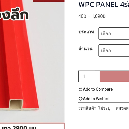
WPC PANEL 4ร่องลึก
TH-7059 (แดง)
Price
40
฿
–
1,090
฿
range:
ประเภท
40฿
through
1,090฿
จำนวน
จำนวน
WPC
Add to Compare
PANEL
4ร่อง
Add to Wishlist
ลึก
รหัสสินค้า:
ไม่ระบุ
หมวดหม
/
ปิด