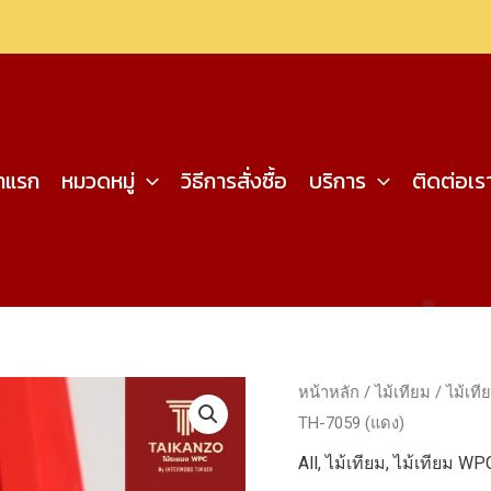
้าแรก
หมวดหมู่
วิธีการสั่งซื้อ
บริการ
ติดต่อเร
หน้าหลัก
/
ไม้เทียม
/
ไม้เท
TH-7059 (แดง)
All
,
ไม้เทียม
,
ไม้เทียม WP