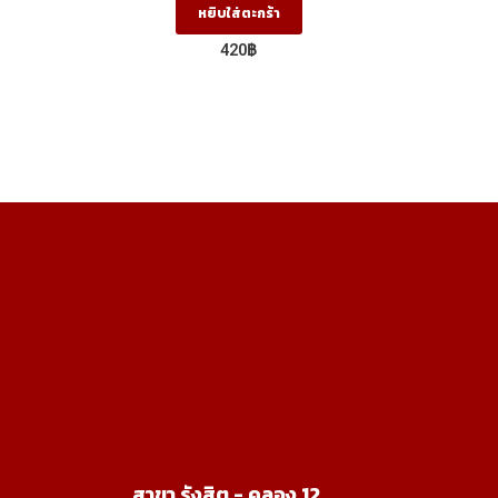
หยิบใส่ตะกร้า
420
฿
สาขา รังสิต - คลอง 12