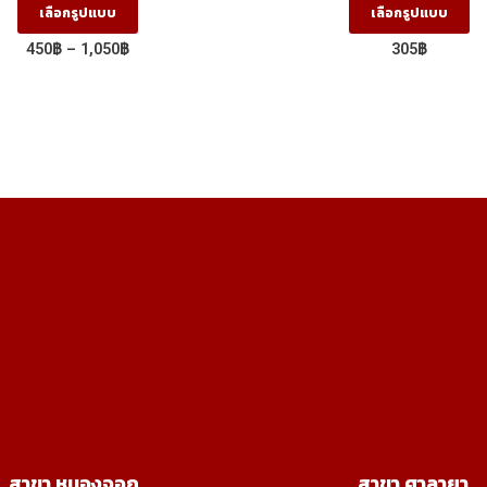
เลือกรูปแบบ
เลือกรูปแบบ
product
pr
Price
450
฿
–
1,050
฿
305
฿
has
ha
range:
450฿
multiple
mu
through
variants.
va
1,050฿
The
T
options
op
may
m
be
b
chosen
ch
on
on
the
th
product
pr
page
p
สาขา หนองจอก
สาขา ศาลายา