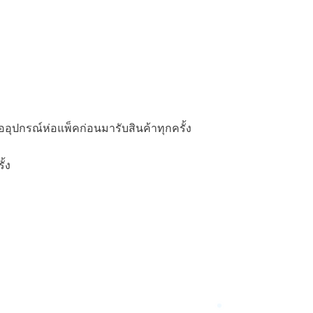
อุปกรณ์ห่อแพ็คก่อนมารับสินค้าทุกครั้ง
ั้ง