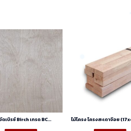
้อัดเบิรช์ Birch เกรด BC
ไม้โครง โครงสะเดาจ๊อย (17x
(1.22mx2.44m)
ราคา/มัด(มัด10ท่อน
This
Th