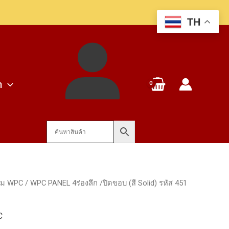
40฿
TH
through
1,090฿
า
ียม WPC
/ WPC PANEL 4ร่องลึก /ปิดขอบ (สี Solid) รหัส 451
C