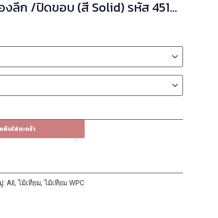
 /ปิดขอบ (สี Solid) รหัส 451
หยิบใส่ตะกร้า
ู่:
All
,
ไม้เทียม
,
ไม้เทียม WPC