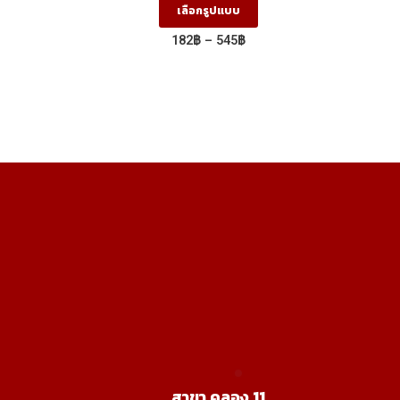
เลือกรูปแบบ
oduct
product
Price
182
฿
–
545
฿
s
has
range:
182฿
ltiple
multiple
through
riants.
variants.
545฿
he
The
tions
options
ay
may
e
be
osen
chosen
on
e
the
oduct
product
age
page
สาขา คลอง 11