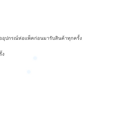
อุปกรณ์ห่อแพ็คก่อนมารับสินค้าทุกครั้ง
ั้ง