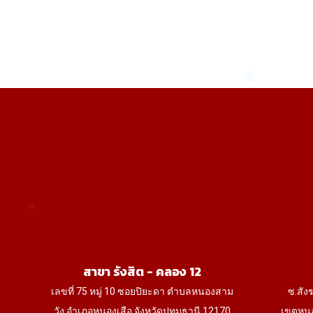
range:
530฿
multiple
through
variants.
1,390฿
The
options
may
be
chosen
on
the
product
page
สาขา รังสิต - คลอง 12
เลขที่ 75 หมู่ 10 ซอยปิยะดา ตำบลหนองสาม
ซ.สัง
วัง อำเภอหนองเสือ จังหวัดปทุมธานี 12170
เขตหนอ