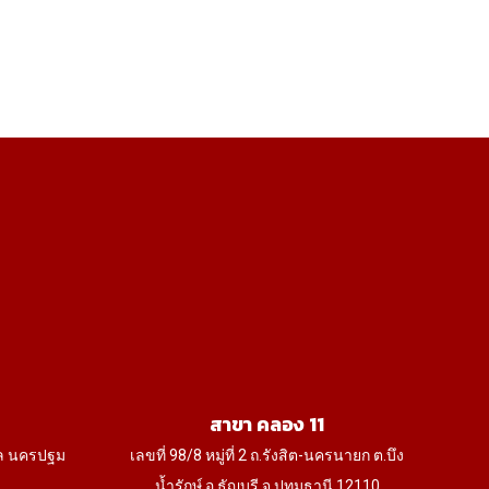
สาขา คลอง 11
ล นครปฐม
เลขที่ 98/8 หมู่ที่ 2 ถ.รังสิต-นครนายก ต.บึง
น้ำรักษ์ อ.ธัญบุรี จ.ปทุมธานี 12110