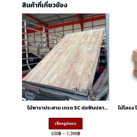
สินค้าที่เกี่ยวข้อง
ไม้พาราประสาน เกรด SC ต่อฟันปลา
ไม้โครง
(FJ) (1.22m X 2.44m)
This
เลือกรูปแบบ
product
Price
530
฿
–
1,390
฿
has