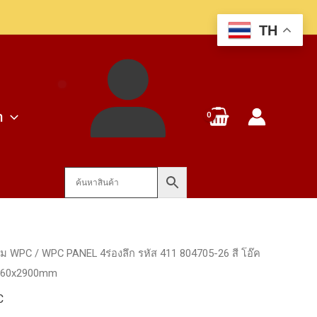
TH
า
ียม WPC
/ WPC PANEL 4ร่องลึก รหัส 411 804705-26 สี โอ๊ค
x160x2900mm
C