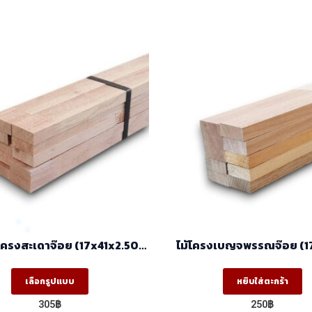
 โครงสะเดาจ๊อย (17x41x2.50)
ไม้โครงเบญจพรรณจ๊อย (17
ราคา/มัด(มัด10ท่อน)
2.44) ราคา/มัด(มัด10ท
This
เลือกรูปแบบ
หยิบใส่ตะกร้า
product
305
฿
250
฿
has