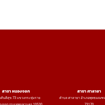
multiple
variants.
The
options
may
be
chosen
on
the
product
page
สาขา หนองจอก
สาขา ศาลายา
ฆสันติสุข 73 แขวงกระทุ่มราย
ตำบล ศาลายา อำเภอพุทธมณฑ
งจอก กรุงเทพมหานคร 10530
73170