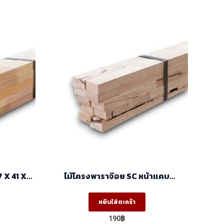
 X 41 X
ไม้โครงพาราจ๊อย SC หน้าแคบ
่อน)
(17x35x2.44) ราคา/มัด(มัด10ท่อน)
หยิบใส่ตะกร้า
190
฿