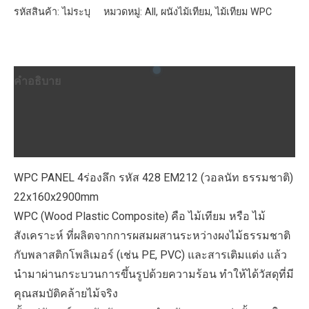
ลึก
รหัสสินค้า:
ไม่ระบุ
หมวดหมู่:
All
,
ผนังไม้เทียม
,
ไม้เทียม WPC
รหัส
428
EM212
คำอธิบาย
(วอ
ลนัท
ข้อมูลเพิ่มเติม
ธรรมชาติ)
บทวิจารณ์ (0)
22x160x2900mm
ชิ้น
WPC PANEL 4ร่องลึก รหัส 428 EM212 (วอลนัท ธรรมชาติ)
22x160x2900mm
WPC (Wood Plastic Composite) คือ ไม้เทียม หรือ ไม้
สังเคราะห์ ที่ผลิตจากการผสมผสานระหว่างผงไม้ธรรมชาติ
กับพลาสติกโพลิเมอร์ (เช่น PE, PVC) และสารเติมแต่ง แล้ว
นำมาผ่านกระบวนการขึ้นรูปด้วยความร้อน ทำให้ได้วัสดุที่มี
คุณสมบัติคล้ายไม้จริง