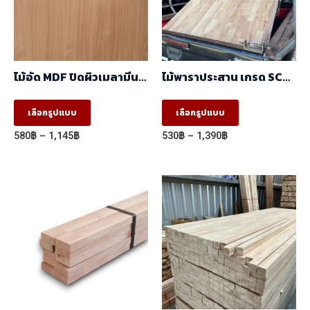
ไม้อัด MDF ปิดผิวเมลามีน
ไม้พาราประสาน เกรด SC
ลายBeech 5008-
ต่อฟันปลา (FJ) (1.22m X
12/2030-14 ผิวเสี้ยน สี
2.44m)
This
This
เลือกรูปแบบ
เลือกรูปแบบ
ลายไม้ 2 หน้า
product
product
(1.22mx2.44m)
Price
Price
580
฿
–
1,145
฿
530
฿
–
1,390
฿
has
has
range:
range:
580฿
530฿
multiple
multiple
through
through
variants.
variants.
1,145฿
1,390฿
The
The
options
options
may
may
be
be
chosen
chosen
on
on