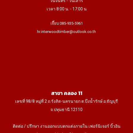
วันจันทร์ - วันเสาร์
เวลา 8:00 น. - 17:00 น
เจี๊ยบ 085-935-5961
hr.interwoodtimber@outlook.co.th
สาขา คลอง 11
เลขที่ 98/8 หมู่ที่ 2 ถ.รังสิต-นครนายก ต.บึงน้ำรักษ์ อ.ธัญบุรี
จ.ปทุมธานี 12110
ติดต่อ / ปรึกษา งานออกแบบตกแต่งภายใน เฟอร์นิเจอร์ บิ้วอิน