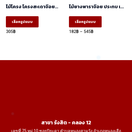
the
the
ไม้โครง โครงสะเดาจ๊อย
ไม้ยางพาราจ๊อย ประกบ เสา
product
product
(17x41x2.50) ราคา/
AB
มัด(มัด10ท่อน)
This
This
page
page
เลือกรูปแบบ
เลือกรูปแบบ
product
product
Price
305
฿
182
฿
–
545
฿
has
has
range:
182฿
multiple
multiple
through
variants.
variants.
545฿
The
The
options
options
may
may
be
be
chosen
chosen
on
on
the
the
product
product
สาขา รังสิต - คลอง 12
page
page
เลขที่ 75 หมู่ 10 ซอยปิยะดา ตำบลหนองสามวัง อำเภอหนองเสือ