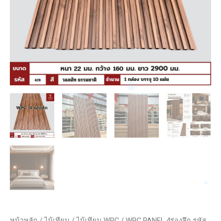
หน้าหลัก
/
ไม้เทียม
/
ไม้เทียม WPC
/ WPC PANEL 4ร่องลึก รหัส