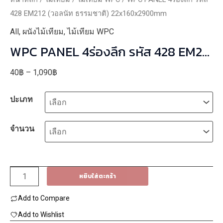
428 EM212 (วอลนัท ธรรมชาติ) 22x160x2900mm
All
,
ผนังไม้เทียม
,
ไม้เทียม WPC
WPC PANEL 4ร่องลึก รหัส 428 EM212
(วอลนัท ธรรมชาติ) 22x160x2900mm
Price
40
฿
–
1,090
฿
range:
ปะเภท
40฿
through
1,090฿
จำนวน
จำนวน
หยิบใส่ตะกร้า
WPC
Add to Compare
PANEL
4ร่อง
Add to Wishlist